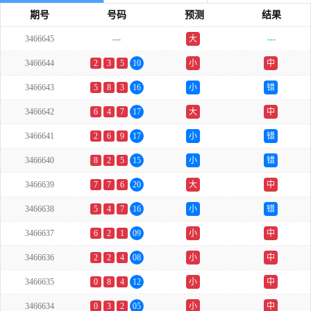
期号
号码
预测
结果
3466645
---
大
---
单
3466644
2
3
5
10
小
中
3466643
5
8
3
16
小
错
3466642
6
4
7
17
大
中
3466641
2
6
9
17
小
错
3466640
8
2
5
15
小
错
3466639
7
7
6
20
大
中
3466638
5
4
7
16
小
错
3466637
6
2
1
09
小
中
3466636
2
2
4
08
小
中
3466635
0
8
4
12
小
中
3466634
0
3
2
05
小
中