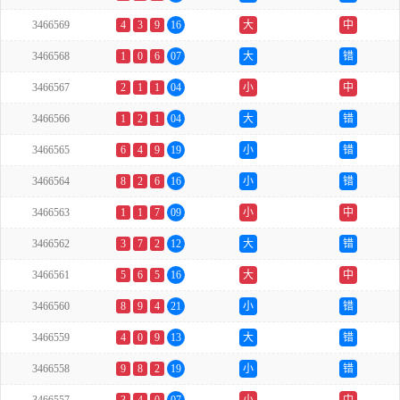
3466569
4
3
9
16
大
中
3466568
1
0
6
07
大
错
3466567
2
1
1
04
小
中
3466566
1
2
1
04
大
错
3466565
6
4
9
19
小
错
3466564
8
2
6
16
小
错
3466563
1
1
7
09
小
中
3466562
3
7
2
12
大
错
3466561
5
6
5
16
大
中
3466560
8
9
4
21
小
错
3466559
4
0
9
13
大
错
3466558
9
8
2
19
小
错