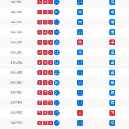
3466608
6
9
2
17
小
错
3466607
7
1
0
08
大
错
3466606
0
2
8
10
大
错
3466605
4
4
6
14
小
错
3466604
5
7
9
21
大
中
3466603
0
6
5
11
大
错
3466602
8
9
1
18
小
错
3466601
3
8
9
20
小
错
3466600
1
1
6
08
大
错
3466599
8
7
9
24
小
错
3466598
7
1
6
14
小
错
3466597
5
6
4
15
大
中
3466596
4
7
4
15
小
错