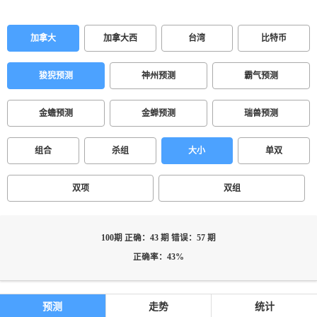
加拿大
加拿大西
台湾
比特币
狻猊预测
神州预测
霸气预测
金蟾预测
金蝉预测
瑞兽预测
组合
杀组
大小
单双
双项
双组
100期 正确：43 期 错误：57 期
正确率：43%
预测
走势
统计