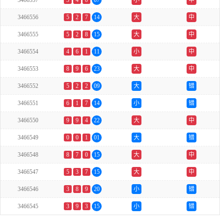
3466557
3
4
0
07
小
中
3466556
5
2
7
14
大
中
3466555
5
2
8
15
大
中
3466554
4
6
1
11
小
中
3466553
8
9
6
23
大
中
3466552
5
2
2
09
大
错
3466551
6
1
7
14
小
错
3466550
9
9
4
22
大
中
3466549
0
0
1
01
大
错
3466548
8
7
0
15
大
中
3466547
5
3
7
15
大
中
3466546
3
8
9
20
小
错
3466545
3
9
3
15
小
错