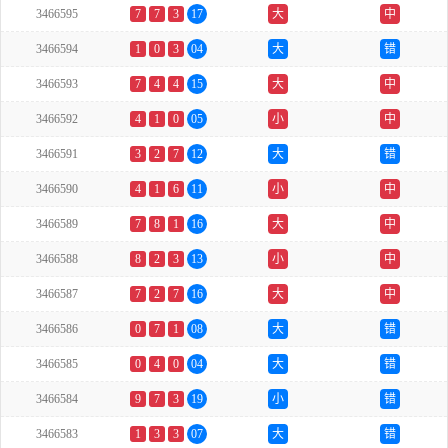
3466595
7
7
3
17
大
中
3466594
1
0
3
04
大
错
3466593
7
4
4
15
大
中
3466592
4
1
0
05
小
中
3466591
3
2
7
12
大
错
3466590
4
1
6
11
小
中
3466589
7
8
1
16
大
中
3466588
8
2
3
13
小
中
3466587
7
2
7
16
大
中
3466586
0
7
1
08
大
错
3466585
0
4
0
04
大
错
3466584
9
7
3
19
小
错
3466583
1
3
3
07
大
错