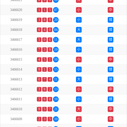
3466621
0
9
9
18
大
中
3466620
1
1
5
07
小
中
3466619
3
8
9
20
小
错
3466618
0
4
0
04
大
错
3466617
5
0
6
11
大
错
3466616
7
3
9
19
小
错
3466615
4
5
1
10
小
中
3466614
9
1
5
15
小
错
3466613
0
7
4
11
大
错
3466612
3
8
2
13
小
中
3466611
5
6
8
19
小
错
3466610
9
5
7
21
大
中
3466609
2
3
5
10
小
中