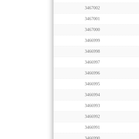
3467002
3467001
3467000
3466999
3466998
3466997
3466996
3466995
3466994
3466993
3466992
3466991
3466990