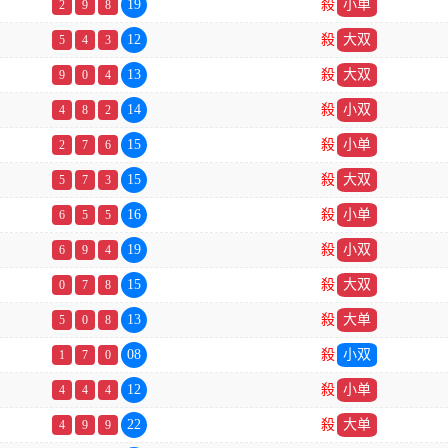
19
殺
小单
2
9
8
12
殺
大双
5
4
3
13
殺
大双
9
0
4
14
殺
小双
4
8
2
15
殺
小单
2
7
6
15
殺
大双
5
7
3
16
殺
小单
6
5
5
19
殺
小双
6
9
4
15
殺
大双
0
7
8
13
殺
大单
5
0
8
08
殺
小双
1
7
0
12
殺
小单
4
4
4
22
殺
大单
4
9
9