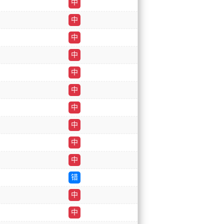
中
中
中
中
中
中
中
中
中
中
错
中
中