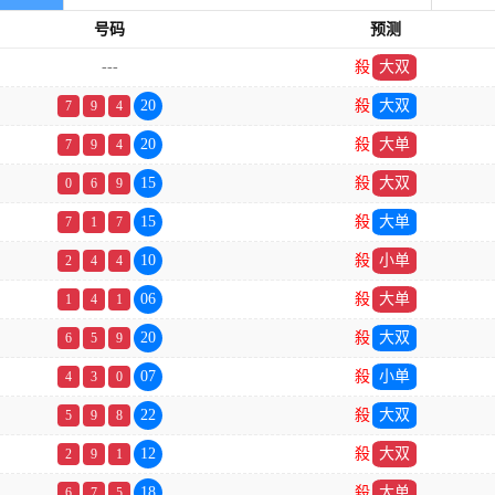
号码
预测
---
殺
大双
20
殺
大双
7
9
4
20
殺
大单
7
9
4
15
殺
大双
0
6
9
15
殺
大单
7
1
7
10
殺
小单
2
4
4
06
殺
大单
1
4
1
20
殺
大双
6
5
9
07
殺
小单
4
3
0
22
殺
大双
5
9
8
12
殺
大双
2
9
1
18
殺
大单
6
7
5