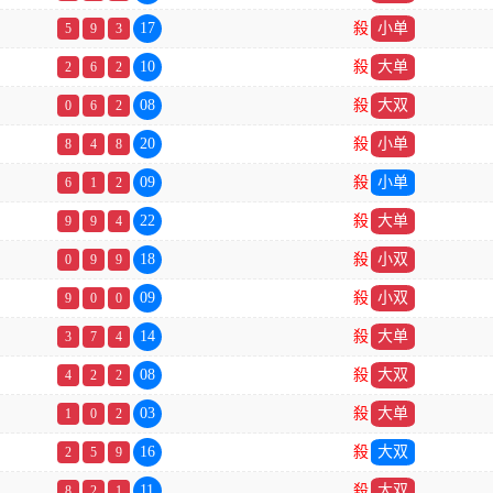
17
殺
小单
5
9
3
10
殺
大单
2
6
2
08
殺
大双
0
6
2
20
殺
小单
8
4
8
09
殺
小单
6
1
2
22
殺
大单
9
9
4
18
殺
小双
0
9
9
09
殺
小双
9
0
0
14
殺
大单
3
7
4
08
殺
大双
4
2
2
03
殺
大单
1
0
2
16
殺
大双
2
5
9
11
殺
大双
8
2
1