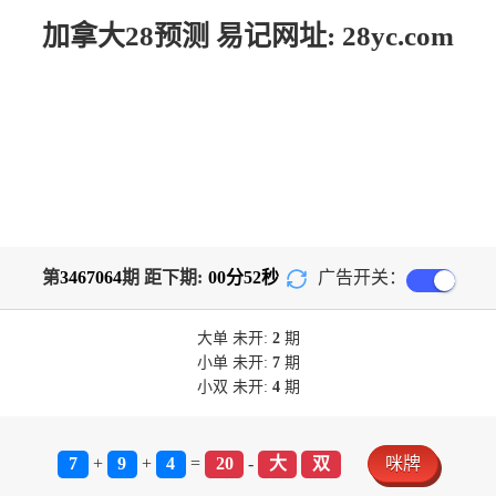
加拿大28预测 易记网址: 28yc.com
第
3467064
期 距下期:
00
分
52
秒
广告开关：
大单
未开:
2
期
小单
未开:
7
期
小双
未开:
4
期
7
+
9
+
4
=
20
-
大
双
咪牌