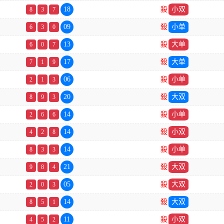
18
殺
小双
8
3
7
09
殺
小单
6
3
0
13
殺
大单
6
0
7
17
殺
大单
7
1
9
06
殺
小单
2
1
3
20
殺
大双
8
9
3
14
殺
小单
2
6
6
14
殺
小双
4
2
8
14
殺
小单
8
3
3
21
殺
大双
9
8
4
05
殺
大双
2
0
3
14
殺
大双
8
5
1
11
殺
小双
4
5
2