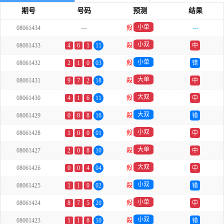
期号
号码
预测
结果
小单
08061434
---
殺
---
小双
08061433
4
6
1
11
殺
中
小单
08061432
2
1
0
03
殺
错
大单
08061431
9
7
2
18
殺
中
大双
08061430
4
1
6
11
殺
中
大双
08061429
0
8
8
16
殺
错
小双
08061428
1
0
0
01
殺
中
大单
08061427
2
0
8
10
殺
中
大双
08061426
0
0
4
04
殺
中
小双
08061425
1
1
0
02
殺
错
小单
08061424
8
7
5
20
殺
中
小双
08061423
1
1
8
10
殺
错