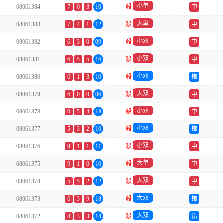
小单
08061384
7
0
3
10
殺
中
大单
08061383
7
4
1
12
殺
中
小双
08061382
6
3
0
09
殺
中
小双
08061381
6
5
5
16
殺
中
小双
08061380
6
1
3
10
殺
错
大双
08061379
6
0
0
06
殺
中
小双
08061378
9
5
4
18
殺
中
小双
08061377
5
3
2
10
殺
错
小双
08061376
9
1
1
11
殺
中
大单
08061375
9
1
0
10
殺
中
大双
08061374
5
5
2
12
殺
中
大双
08061373
6
3
9
18
殺
错
大双
08061372
8
3
3
14
殺
错