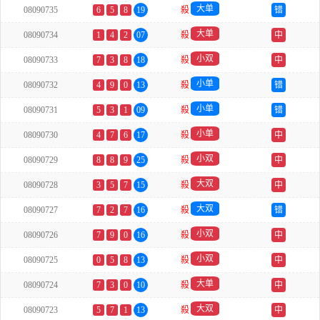
大单
08090735
6
5
8
19
殺
错
大单
08090734
1
4
2
07
殺
中
小双
08090733
7
3
8
18
殺
中
小单
08090732
4
9
0
13
殺
错
小单
08090731
5
3
1
09
殺
错
小单
08090730
4
7
6
17
殺
中
小双
08090729
8
8
9
25
殺
中
大双
08090728
3
5
7
15
殺
中
大双
08090727
7
2
7
16
殺
错
小双
08090726
7
9
0
16
殺
中
小双
08090725
0
5
8
13
殺
中
大单
08090724
7
3
0
10
殺
中
大双
08090723
5
7
1
13
殺
中