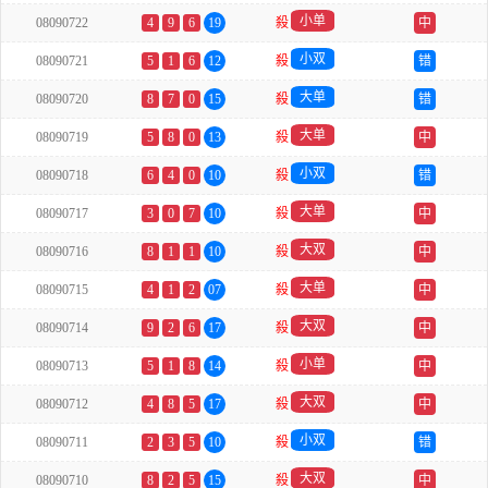
小单
08090722
4
9
6
19
殺
中
小双
08090721
5
1
6
12
殺
错
大单
08090720
8
7
0
15
殺
错
大单
08090719
5
8
0
13
殺
中
小双
08090718
6
4
0
10
殺
错
大单
08090717
3
0
7
10
殺
中
大双
08090716
8
1
1
10
殺
中
大单
08090715
4
1
2
07
殺
中
大双
08090714
9
2
6
17
殺
中
小单
08090713
5
1
8
14
殺
中
大双
08090712
4
8
5
17
殺
中
小双
08090711
2
3
5
10
殺
错
大双
08090710
8
2
5
15
殺
中