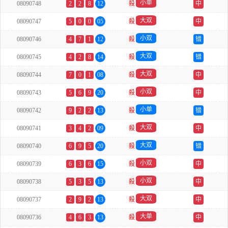
小单
08090748
2
2
8
12
殺
中
大双
08090747
5
0
0
05
殺
中
小双
08090746
4
7
1
12
殺
错
大双
08090745
4
2
8
14
殺
错
大双
08090744
7
0
1
08
殺
中
小双
08090743
5
6
9
20
殺
中
小单
08090742
9
2
2
13
殺
错
大双
08090741
3
4
2
09
殺
中
大双
08090740
6
9
5
20
殺
错
小双
08090739
6
3
6
15
殺
中
小双
08090738
5
3
5
13
殺
中
大双
08090737
2
9
2
13
殺
中
大单
08090736
4
6
3
13
殺
中