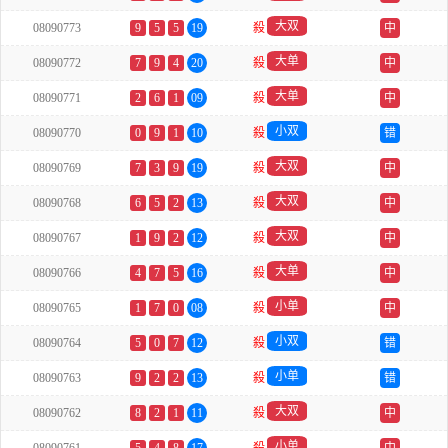
大双
08090773
9
5
5
19
殺
中
大单
08090772
7
9
4
20
殺
中
大单
08090771
2
6
1
09
殺
中
小双
08090770
0
9
1
10
殺
错
大双
08090769
7
3
9
19
殺
中
大双
08090768
6
5
2
13
殺
中
大双
08090767
1
9
2
12
殺
中
大单
08090766
4
7
5
16
殺
中
小单
08090765
1
7
0
08
殺
中
小双
08090764
5
0
7
12
殺
错
小单
08090763
9
2
2
13
殺
错
大双
08090762
8
2
1
11
殺
中
小单