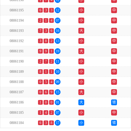
08061196
1
7
4
12
小
中
08061195
6
3
3
12
小
中
08061194
2
1
4
07
小
中
08061193
7
3
6
16
大
中
08061192
3
8
2
13
小
中
08061191
9
9
1
19
大
中
08061190
2
7
2
11
小
中
08061189
8
1
1
10
小
中
08061188
0
5
4
09
小
中
08061187
0
6
9
15
大
中
08061186
1
0
0
01
大
错
08061185
1
4
2
07
小
中
08061184
6
3
8
17
小
错