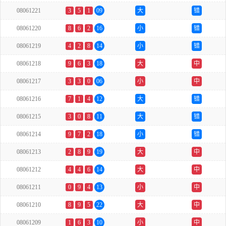
08061221
3
5
1
09
大
错
08061220
8
6
2
16
小
错
08061219
4
2
8
14
小
错
08061218
9
6
3
18
大
中
08061217
3
3
0
06
小
中
08061216
7
1
4
12
大
错
08061215
3
0
8
11
大
错
08061214
9
7
2
18
小
错
08061213
2
8
9
19
大
中
08061212
4
4
6
14
大
中
08061211
0
9
4
13
小
中
08061210
8
9
5
22
大
中
08061209
1
6
3
10
小
中