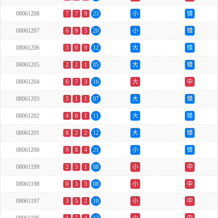
08061208
7
7
9
23
小
错
08061207
6
9
5
20
小
错
08061206
3
0
9
12
大
错
08061205
2
2
1
05
大
错
08061204
6
7
3
16
大
中
08061203
5
1
1
07
大
错
08061202
4
6
1
11
大
错
08061201
8
2
2
12
大
错
08061200
9
8
4
21
小
错
08061199
2
5
1
08
小
中
08061198
0
3
5
08
小
中
08061197
3
5
2
10
小
中