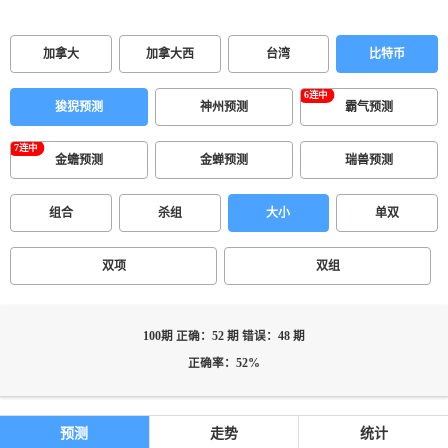
加拿大
加拿大西
台湾
比特币
狻猊预测
神州预测
霸气预测
金蟾预测
金蝉预测
瑞兽预测
组合
杀组
大小
单双
双项
双组
100期 正确：52 期 错误：48 期
正确率：52%
预测
走势
统计