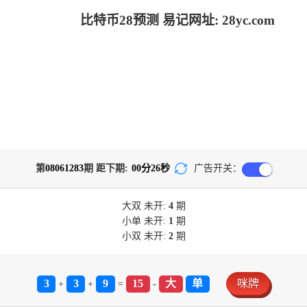
比特币28预测 易记网址: 28yc.com
第
08061283
期 距下期:
00
分
26
秒
广告开关：
大双
未开:
4
期
小单
未开:
1
期
小双
未开:
2
期
3
3
9
15
大
单
咪牌
+
+
=
-