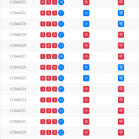
115044532
8
3
5
16
大
中
115044531
6
6
5
17
小
错
115044530
1
7
9
17
小
错
115044529
9
2
6
17
大
中
115044528
4
8
3
15
大
中
115044527
1
4
1
06
小
中
115044526
0
2
9
11
大
错
115044525
8
6
1
15
小
错
115044524
3
2
2
07
小
中
115044523
5
5
3
13
小
中
115044522
3
5
5
13
小
中
115044521
5
7
5
17
大
中
115044520
2
1
9
12
小
中