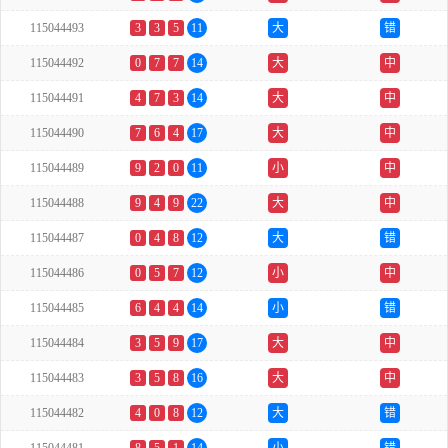
115044493
3
3
5
11
大
错
115044492
0
7
7
14
大
中
115044491
4
7
3
14
大
中
115044490
7
6
4
17
大
中
115044489
9
2
0
11
小
中
115044488
9
4
9
22
大
中
115044487
0
4
8
12
大
错
115044486
0
5
7
12
小
中
115044485
6
4
4
14
小
错
115044484
3
5
9
17
大
中
115044483
3
5
8
16
大
中
115044482
4
0
8
12
大
错