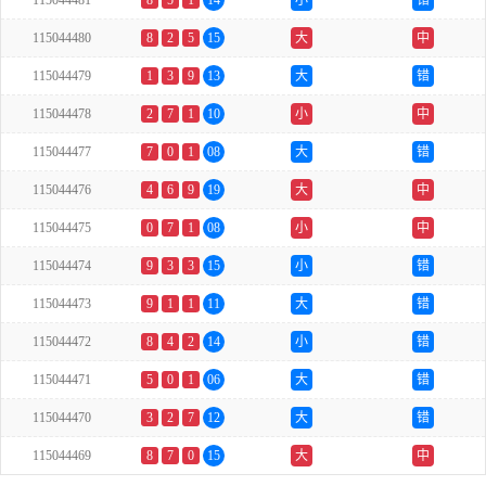
115044481
8
5
1
14
小
错
115044480
8
2
5
15
大
中
115044479
1
3
9
13
大
错
115044478
2
7
1
10
小
中
115044477
7
0
1
08
大
错
115044476
4
6
9
19
大
中
115044475
0
7
1
08
小
中
115044474
9
3
3
15
小
错
115044473
9
1
1
11
大
错
115044472
8
4
2
14
小
错
115044471
5
0
1
06
大
错
115044470
3
2
7
12
大
错
115044469
8
7
0
15
大
中