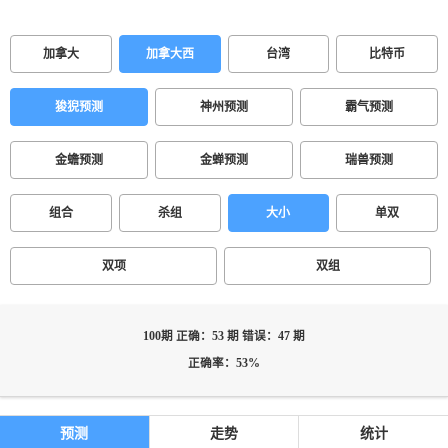
加拿大
加拿大西
台湾
比特币
狻猊预测
神州预测
霸气预测
金蟾预测
金蝉预测
瑞兽预测
组合
杀组
大小
单双
双项
双组
100期 正确：53 期 错误：47 期
正确率：53%
预测
走势
统计