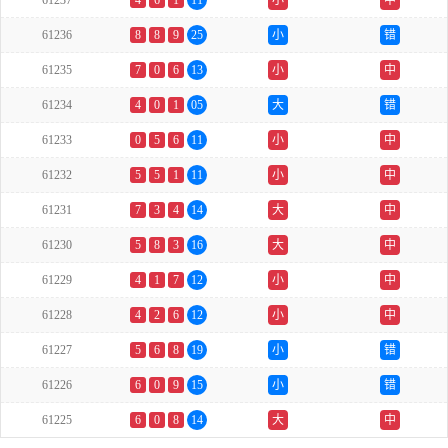
61237
4
6
1
11
小
中
61236
8
8
9
25
小
错
61235
7
0
6
13
小
中
61234
4
0
1
05
大
错
61233
0
5
6
11
小
中
61232
5
5
1
11
小
中
61231
7
3
4
14
大
中
61230
5
8
3
16
大
中
61229
4
1
7
12
小
中
61228
4
2
6
12
小
中
61227
5
6
8
19
小
错
61226
6
0
9
15
小
错
61225
6
0
8
14
大
中