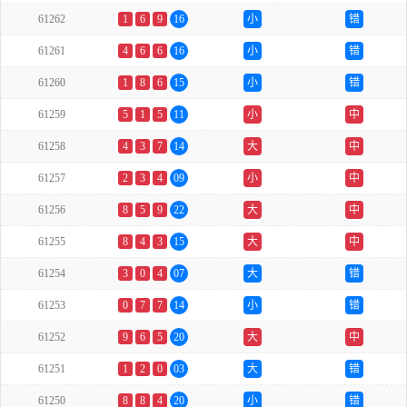
61262
1
6
9
16
小
错
61261
4
6
6
16
小
错
61260
1
8
6
15
小
错
61259
5
1
5
11
小
中
61258
4
3
7
14
大
中
61257
2
3
4
09
小
中
61256
8
5
9
22
大
中
61255
8
4
3
15
大
中
61254
3
0
4
07
大
错
61253
0
7
7
14
小
错
61252
9
6
5
20
大
中
61251
1
2
0
03
大
错
61250
8
8
4
20
小
错