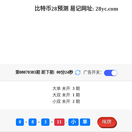
比特币28预测 易记网址: 28yc.com
第
08070383
期 距下期:
00
分
24
秒
广告开关：
大单
未开:
3
期
大双
未开:
1
期
小双
未开:
2
期
0
8
3
11
小
单
咪牌
+
+
=
-