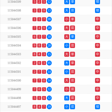
115044509
5
2
5
12
大
单
错
115044508
3
1
9
13
大
双
错
115044507
1
1
7
09
小
单
中
115044506
7
4
9
20
大
双
中
115044505
6
5
7
18
大
单
中
115044504
9
8
3
20
小
双
中
115044503
8
4
3
15
大
单
中
115044502
2
0
3
05
大
单
中
115044501
2
7
5
14
小
双
中
115044500
7
7
0
14
大
双
中
115044499
7
0
5
12
小
双
中
115044498
5
1
6
12
大
双
中
115044497
8
4
7
19
小
双
错