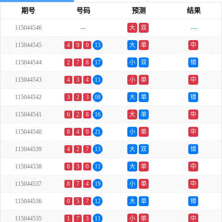
期号
号码
预测
结果
115044546
---
大
双
---
115044545
4
9
0
13
大
单
中
115044544
2
7
8
17
小
双
错
115044543
4
3
4
11
小
单
中
115044542
3
2
3
08
大
单
错
115044541
6
2
8
16
大
单
中
115044540
8
4
9
21
小
单
中
115044539
4
2
7
13
大
双
错
115044538
8
3
0
11
大
单
中
115044537
8
7
4
19
小
单
中
115044536
0
5
7
12
大
单
错
115044535
1
7
3
11
小
单
中