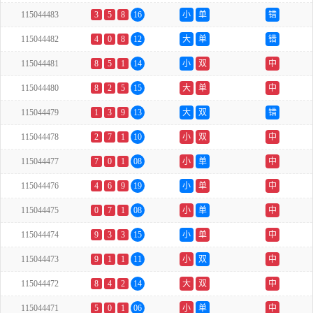
115044483
3
5
8
16
小
单
错
115044482
4
0
8
12
大
单
错
115044481
8
5
1
14
小
双
中
115044480
8
2
5
15
大
单
中
115044479
1
3
9
13
大
双
错
115044478
2
7
1
10
小
双
中
115044477
7
0
1
08
小
单
中
115044476
4
6
9
19
小
单
中
115044475
0
7
1
08
小
单
中
115044474
9
3
3
15
小
单
中
115044473
9
1
1
11
小
双
中
115044472
8
4
2
14
大
双
中
115044471
5
0
1
06
小
单
中