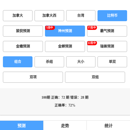
加拿大
加拿大西
台湾
比特币
狻猊预测
神州预测
霸气预测
金蟾预测
金蝉预测
瑞兽预测
组合
杀组
大小
单双
双项
双组
100期 正确：72 期 错误：28 期
正确率：72%
预测
走势
统计