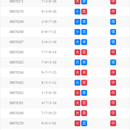
08070271
7+3+8=18
大
单
中
08070270
9+3+8=20
小
双
中
08070269
2+9+7=18
小
单
错
08070268
6+8+7=21
小
双
错
08070267
5+4+1=10
大
单
错
08070266
7+7+0=14
大
双
中
08070265
7+0+3=10
大
单
错
08070264
9+7+7=23
大
单
中
08070263
8+3+1=12
大
双
中
08070262
1+3+6=10
小
单
中
08070261
4+7+3=14
大
双
中
08070260
7+7+9=23
大
单
中
08070259
0+0+1=01
小
双
中