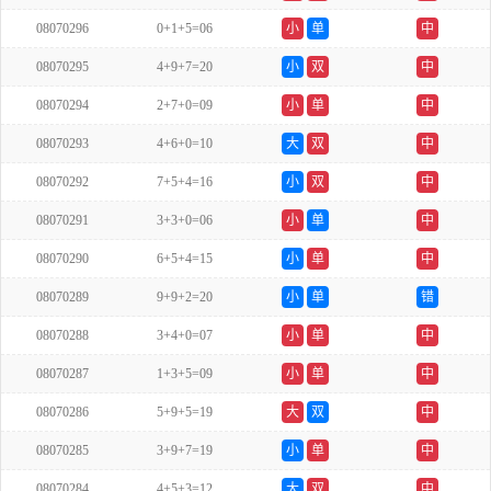
08070296
0+1+5=06
小
单
中
08070295
4+9+7=20
小
双
中
08070294
2+7+0=09
小
单
中
08070293
4+6+0=10
大
双
中
08070292
7+5+4=16
小
双
中
08070291
3+3+0=06
小
单
中
08070290
6+5+4=15
小
单
中
08070289
9+9+2=20
小
单
错
08070288
3+4+0=07
小
单
中
08070287
1+3+5=09
小
单
中
08070286
5+9+5=19
大
双
中
08070285
3+9+7=19
小
单
中
08070284
4+5+3=12
大
双
中