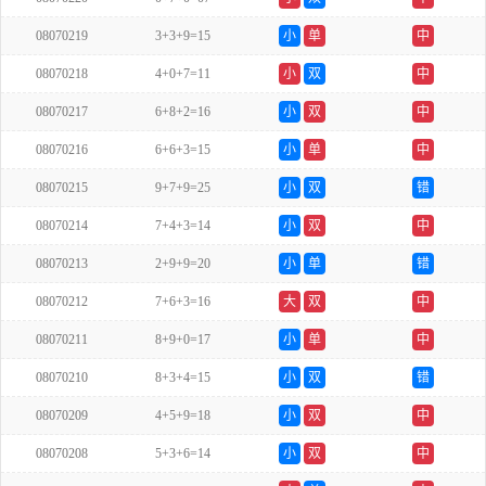
08070219
3+3+9=15
小
单
中
08070218
4+0+7=11
小
双
中
08070217
6+8+2=16
小
双
中
08070216
6+6+3=15
小
单
中
08070215
9+7+9=25
小
双
错
08070214
7+4+3=14
小
双
中
08070213
2+9+9=20
小
单
错
08070212
7+6+3=16
大
双
中
08070211
8+9+0=17
小
单
中
08070210
8+3+4=15
小
双
错
08070209
4+5+9=18
小
双
中
08070208
5+3+6=14
小
双
中