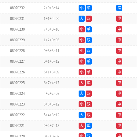
08070232
2+9+3=14
小
单
错
08070231
1+1+4=06
大
双
中
08070230
7+3+0=10
小
单
中
08070229
1+2+0=03
小
双
中
08070228
0+8+3=11
小
双
中
08070227
6+1+5=12
小
单
中
08070226
5+1+3=09
小
单
中
08070225
6+7+4=17
大
单
中
08070224
4+2+2=08
大
双
中
08070223
3+3+6=12
小
双
中
08070222
5+4+3=12
大
双
中
08070221
9+2+7=18
大
单
中
08070220
0+7+0=07
小
双
中