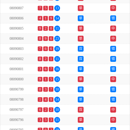
08090807
7
5
1
13
单
中
08090806
4
1
9
14
单
错
08090805
9
2
0
11
单
中
08090804
8
9
6
23
单
中
08090803
7
6
6
19
双
错
08090802
8
2
1
11
双
错
08090801
3
6
7
16
单
错
08090800
9
1
5
15
单
中
08090799
0
3
7
10
单
错
08090798
1
4
9
14
单
错
08090797
6
2
2
10
双
中
08090796
3
5
3
11
单
中