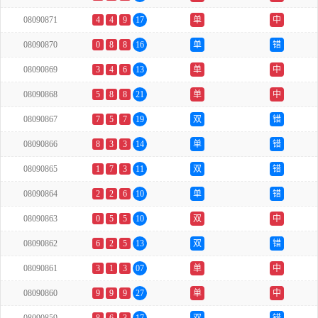
08090871
4
4
9
17
单
中
08090870
0
8
8
16
单
错
08090869
3
4
6
13
单
中
08090868
5
8
8
21
单
中
08090867
7
5
7
19
双
错
08090866
8
3
3
14
单
错
08090865
1
7
3
11
双
错
08090864
2
2
6
10
单
错
08090863
0
5
5
10
双
中
08090862
6
2
5
13
双
错
08090861
3
1
3
07
单
中
08090860
9
9
9
27
单
中