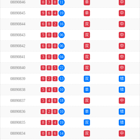
08090846
0
3
8
11
单
中
08090845
9
6
4
19
单
中
08090844
6
8
2
16
双
中
08090843
5
0
1
06
双
中
08090842
6
0
0
06
双
中
08090841
3
0
1
04
双
中
08090840
9
8
5
22
双
中
08090839
9
2
2
13
双
错
08090838
5
4
1
10
单
错
08090837
5
4
9
18
双
中
08090836
8
2
0
10
单
错
08090835
8
7
4
19
双
错
08090834
0
8
6
14
双
中