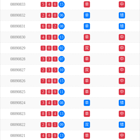
08090833
5
4
6
15
单
中
08090832
2
4
0
06
单
错
08090831
6
0
2
08
单
错
08090830
4
1
8
13
单
中
08090829
1
0
1
02
双
中
08090828
3
3
1
07
单
中
08090827
2
3
5
10
双
中
08090826
7
0
8
15
单
中
08090825
2
0
9
11
单
中
08090824
3
4
1
08
单
错
08090823
8
1
4
13
单
中
08090822
2
6
1
09
双
错
08090821
4
0
9
13
单
中