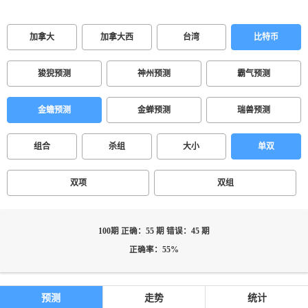
加拿大
加拿大西
台湾
比特币
狻猊预测
神州预测
霸气预测
金蟾预测
金蝉预测
瑞兽预测
组合
杀组
大小
单双
双项
双组
100期 正确：55 期 错误：45 期
正确率：55%
预测
走势
统计