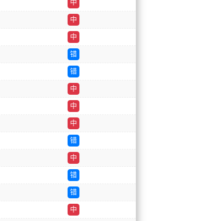
中
中
中
错
错
中
中
中
错
中
错
错
中