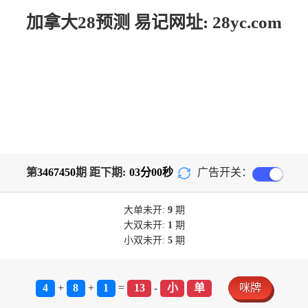
加拿大28预测 易记网址: 28yc.com
第
3467450
期 距下期:
02
分
59
秒
广告开关：
大单
未开:
9
期
大双
未开:
1
期
小双
未开:
5
期
4
+
8
+
1
=
13
-
小
单
咪牌