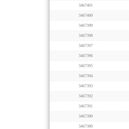
3467401
3467400
3467399
3467398
3467397
3467396
3467395
3467394
3467393
3467392
3467391
3467390
3467389