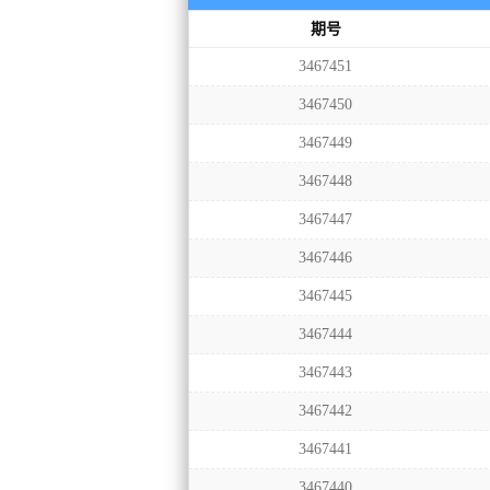
期号
3467451
3467450
3467449
3467448
3467447
3467446
3467445
3467444
3467443
3467442
3467441
3467440