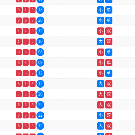
18
小
单
9
1
8
20
小
单
8
9
3
12
小
双
1
2
9
10
大
双
1
4
5
08
小
单
0
5
3
09
小
单
6
3
0
12
小
单
5
5
2
12
大
双
8
1
3
20
大
双
7
8
5
22
大
双
6
8
8
22
小
双
8
8
6
12
大
双
6
3
3