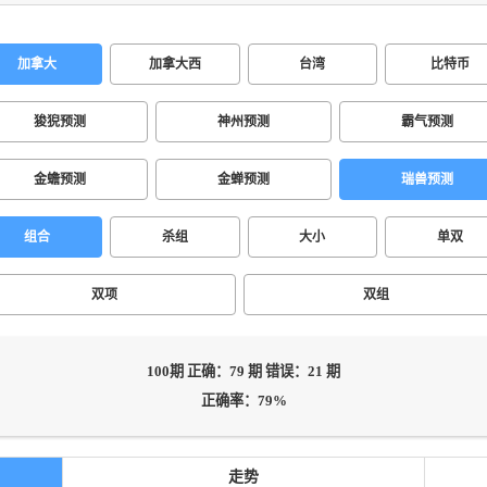
加拿大
加拿大西
台湾
比特币
狻猊预测
神州预测
霸气预测
金蟾预测
金蝉预测
瑞兽预测
组合
杀组
大小
单双
双项
双组
100期 正确：79 期 错误：21 期
正确率：79%
走势