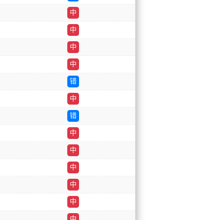
中
中
中
中
错
中
错
中
中
中
中
中
中