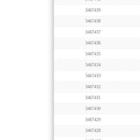
3467439
3467438
3467437
3467436
3467435
3467434
3467433
3467432
3467431
3467430
3467429
3467428