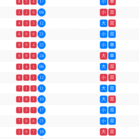
17
小
单
8
5
4
04
小
双
2
2
0
12
大
双
4
3
5
21
小
双
6
9
6
22
小
单
9
9
4
24
大
单
9
9
6
06
大
双
1
4
1
12
小
双
6
5
1
11
大
双
7
1
3
10
大
双
1
8
1
17
小
双
7
3
7
21
小
双
7
8
6
18
大
双
2
9
7