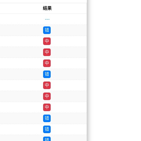
结果
---
错
中
中
中
错
中
中
中
错
错
错