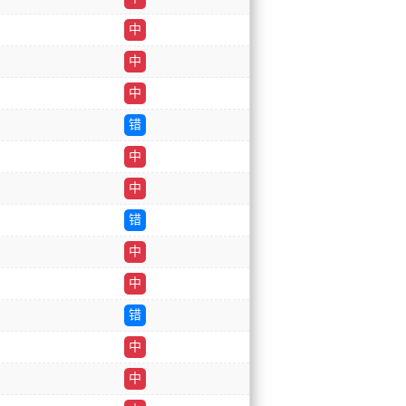
中
中
中
错
中
中
错
中
中
错
中
中