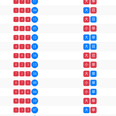
17
大
单
7
7
3
04
大
双
1
0
3
15
大
双
7
4
4
05
小
单
4
1
0
12
大
单
3
2
7
11
大
双
4
1
6
16
大
双
7
8
1
13
小
单
8
2
3
16
大
单
7
2
7
08
小
单
0
7
1
04
小
单
0
4
0
19
大
单
9
7
3
07
大
单
1
3
3