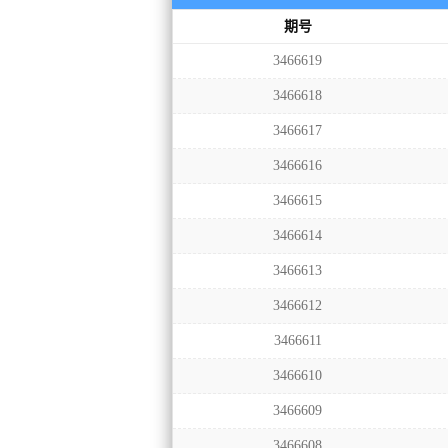
期号
3466619
3466618
3466617
3466616
3466615
3466614
3466613
3466612
3466611
3466610
3466609
3466608