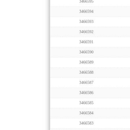
3466595
3466594
3466593
3466592
3466591
3466590
3466589
3466588
3466587
3466586
3466585
3466584
3466583