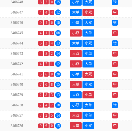
3466748
8
7
0
15
小单
大双
错
3466747
4
4
4
12
大单
小双
中
3466746
0
4
6
10
小单
大双
错
3466745
4
1
3
08
小双
大单
中
3466744
6
3
4
13
大单
小双
错
3466743
4
8
2
14
大双
小单
中
3466742
4
7
1
12
小双
大单
中
3466741
5
6
9
20
小单
大双
中
3466740
7
0
8
15
大单
小双
中
3466739
2
8
3
13
大双
小单
中
3466738
7
4
7
18
小双
大单
错
3466737
7
2
5
14
大双
小单
中
3466736
9
6
0
15
大单
小双
中