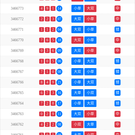
3466773
4
9
1
14
小单
大双
中
3466772
2
2
3
07
大双
小单
中
3466771
1
1
2
04
大双
小单
错
3466770
7
6
5
18
大双
小单
中
3466769
0
3
6
09
大双
小单
中
3466768
1
0
5
06
小单
大双
错
3466767
7
1
0
08
大双
小单
错
3466766
8
4
9
21
小单
大双
错
3466765
6
7
3
16
大单
小双
错
3466764
7
2
8
17
小单
大双
错
3466763
0
2
9
11
大双
小单
中
3466762
4
2
2
08
小双
大单
中