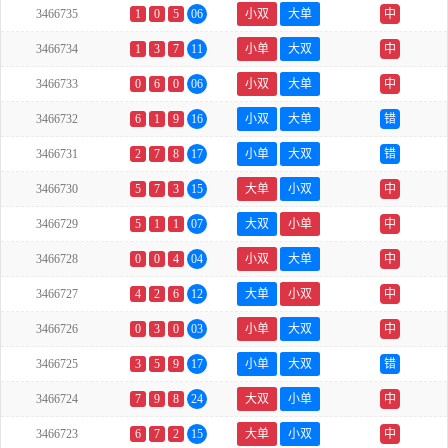
3466735
1
0
5
06
小双
大单
中
3466734
1
3
7
11
小单
大双
中
3466733
0
6
0
06
小双
大单
中
3466732
6
1
9
16
小双
大单
错
3466731
2
7
8
17
小单
大双
错
3466730
5
7
3
15
大单
小双
中
3466729
5
1
1
07
大双
小单
中
3466728
0
0
4
04
小双
大单
中
3466727
4
2
6
12
大单
小双
中
3466726
0
3
0
03
小单
大双
中
3466725
3
5
9
17
小单
大双
错
3466724
7
9
8
24
大双
小单
中
3466723
6
7
2
15
大单
小双
中