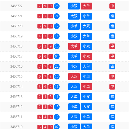
3466722
7
9
9
25
小双
大单
中
3466721
7
5
9
21
大双
小单
错
3466720
3
9
0
12
小单
大双
错
3466719
4
7
3
14
小双
大单
错
3466718
3
3
9
15
大单
小双
中
3466717
0
0
4
04
大单
小双
中
3466716
7
7
8
22
小双
大单
错
3466715
6
7
3
16
大双
小单
中
3466714
3
6
2
11
大双
小单
中
3466713
2
4
5
11
大单
小双
错
3466712
2
4
9
15
小单
大双
错
3466711
4
4
4
12
大双
小单
错
3466710
3
4
0
07
小双
大单
错