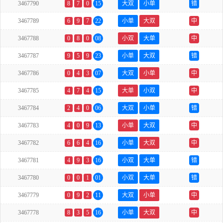
3467790
8
7
0
15
大双
小单
错
3467789
6
9
7
22
小单
大双
中
3467788
0
8
0
08
小双
大单
中
3467787
9
5
9
23
小单
大双
错
3467786
0
4
3
07
大双
小单
中
3467785
4
7
4
15
大单
小双
中
3467784
2
4
0
06
大双
小单
错
3467783
4
0
9
13
小单
大双
中
3467782
6
6
4
16
小单
大双
中
3467781
4
9
3
16
小双
大单
错
3467780
0
0
1
01
小双
大单
错
3467779
0
9
2
11
大双
小单
中
3467778
8
3
5
16
小单
大双
中