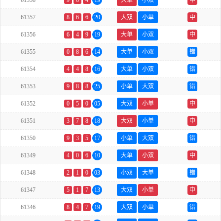
61358
9
6
4
19
大单
小双
中
61357
8
6
6
20
大双
小单
中
61356
6
4
9
19
大单
小双
中
61355
0
8
6
14
大单
小双
错
61354
4
4
8
16
大单
小双
错
61353
9
8
8
25
小单
大双
错
61352
0
5
0
05
大双
小单
中
61351
3
7
8
18
大双
小单
中
61350
9
3
5
17
小单
大双
错
61349
4
0
6
10
大单
小双
中
61348
2
1
0
03
小双
大单
错
61347
5
1
7
13
大双
小单
中
61346
8
4
7
19
大双
小单
错