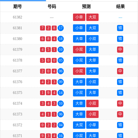
期号
号码
预测
结果
61382
---
小单
大双
---
61381
7
2
8
17
小单
大双
错
61380
6
8
4
18
大单
小双
错
61379
4
5
1
10
小双
大单
中
61378
5
0
0
05
小双
大单
错
61377
2
0
4
06
小双
大单
中
61376
4
2
3
09
大单
小双
错
61375
1
9
4
14
小双
大单
错
61374
3
4
3
10
大单
小双
中
61373
4
1
1
06
大单
小双
中
61372
0
2
2
04
大双
小单
错
61371
9
3
4
16
小双
大单
错