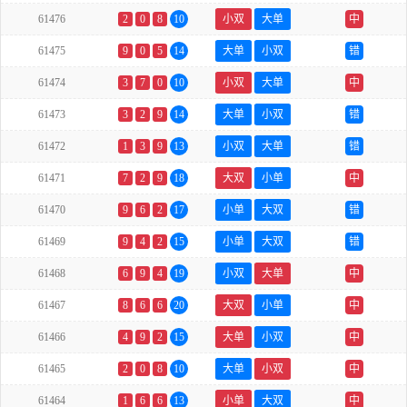
61476
2
0
8
10
小双
大单
中
61475
9
0
5
14
大单
小双
错
61474
3
7
0
10
小双
大单
中
61473
3
2
9
14
大单
小双
错
61472
1
3
9
13
小双
大单
错
61471
7
2
9
18
大双
小单
中
61470
9
6
2
17
小单
大双
错
61469
9
4
2
15
小单
大双
错
61468
6
9
4
19
小双
大单
中
61467
8
6
6
20
大双
小单
中
61466
4
9
2
15
大单
小双
中
61465
2
0
8
10
大单
小双
中
61464
1
6
6
13
小单
大双
中