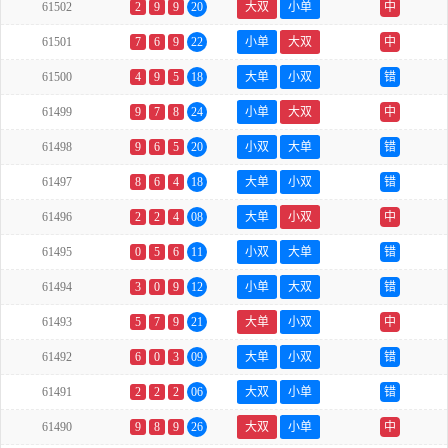
61502
2
9
9
20
大双
小单
中
61501
7
6
9
22
小单
大双
中
61500
4
9
5
18
大单
小双
错
61499
9
7
8
24
小单
大双
中
61498
9
6
5
20
小双
大单
错
61497
8
6
4
18
大单
小双
错
61496
2
2
4
08
大单
小双
中
61495
0
5
6
11
小双
大单
错
61494
3
0
9
12
小单
大双
错
61493
5
7
9
21
大单
小双
中
61492
6
0
3
09
大单
小双
错
61491
2
2
2
06
大双
小单
错
61490
9
8
9
26
大双
小单
中