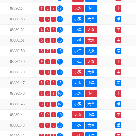
08080154
8
2
8
18
大双
小单
中
08080153
7
6
7
20
小双
大单
错
08080152
8
8
2
18
小单
大双
中
08080151
5
7
4
16
小单
大双
中
08080150
5
7
3
15
小单
大双
错
08080149
9
5
0
14
小单
大双
中
08080148
7
0
3
10
小双
大单
中
08080147
5
8
2
15
大双
小单
错
08080146
3
5
1
09
大双
小单
中
08080145
3
1
3
07
小双
大单
错
08080144
3
9
4
16
大双
小单
中
08080143
4
4
5
13
小双
大单
错