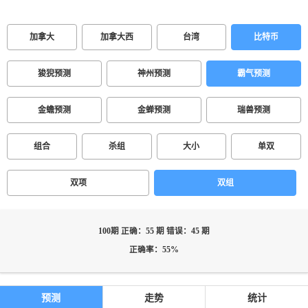
加拿大
加拿大西
台湾
比特币
狻猊预测
神州预测
霸气预测
金蟾预测
金蝉预测
瑞兽预测
组合
杀组
大小
单双
双项
双组
100期 正确：55 期 错误：45 期
正确率：55%
预测
走势
统计