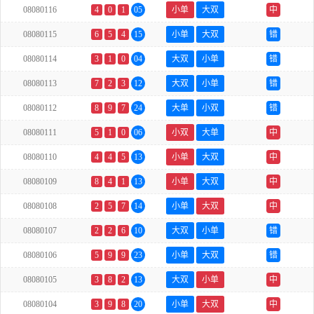
08080116
4
0
1
05
小单
大双
中
08080115
6
5
4
15
小单
大双
错
08080114
3
1
0
04
大双
小单
错
08080113
7
2
3
12
大双
小单
错
08080112
8
9
7
24
大单
小双
错
08080111
5
1
0
06
小双
大单
中
08080110
4
4
5
13
小单
大双
中
08080109
8
4
1
13
小单
大双
中
08080108
2
5
7
14
小单
大双
中
08080107
2
2
6
10
大双
小单
错
08080106
5
9
9
23
小单
大双
错
08080105
3
8
2
13
大双
小单
中
08080104
3
9
8
20
小单
大双
中