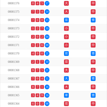
08081376
8
4
5
17
大
中
08081375
7
3
4
14
大
中
08081374
7
0
8
15
双
错
08081373
1
2
7
10
小
中
08081372
2
0
2
04
小
中
08081371
1
2
6
09
小
中
08081370
4
9
8
21
双
错
08081369
2
1
7
10
双
中
08081368
9
7
5
21
大
中
08081367
7
0
4
11
大
错
08081366
8
7
1
16
大
中
08081365
3
4
9
16
单
错
08081364
6
0
2
08
双
中