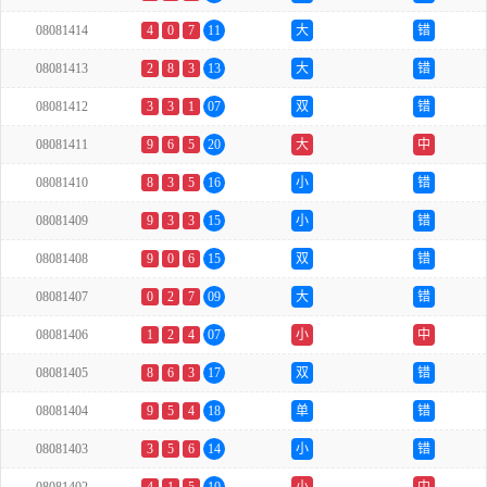
08081414
4
0
7
11
大
错
08081413
2
8
3
13
大
错
08081412
3
3
1
07
双
错
08081411
9
6
5
20
大
中
08081410
8
3
5
16
小
错
08081409
9
3
3
15
小
错
08081408
9
0
6
15
双
错
08081407
0
2
7
09
大
错
08081406
1
2
4
07
小
中
08081405
8
6
3
17
双
错
08081404
9
5
4
18
单
错
08081403
3
5
6
14
小
错