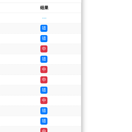
结果
---
错
错
中
错
中
中
错
中
错
错
中