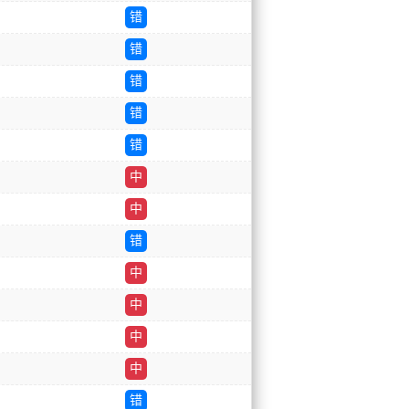
错
错
错
错
错
中
中
错
中
中
中
中
错