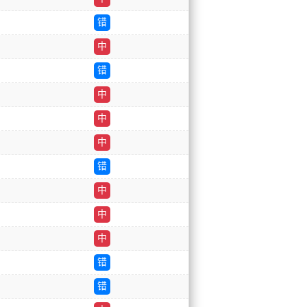
错
中
错
中
中
中
错
中
中
中
错
错