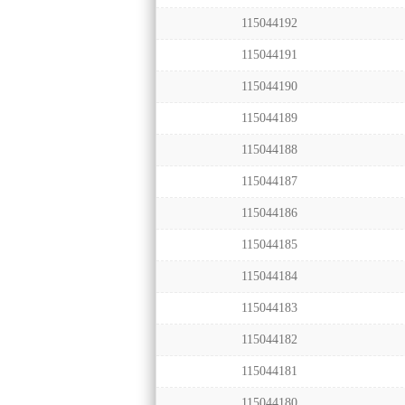
115044192
115044191
115044190
115044189
115044188
115044187
115044186
115044185
115044184
115044183
115044182
115044181
115044180