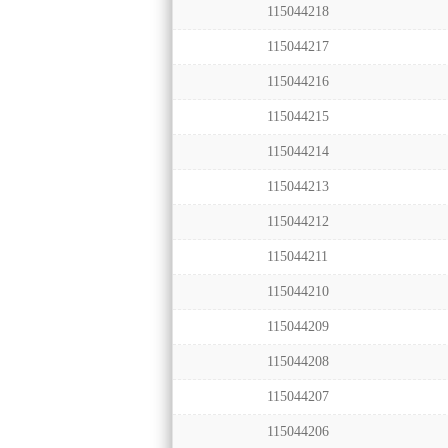
115044218
115044217
115044216
115044215
115044214
115044213
115044212
115044211
115044210
115044209
115044208
115044207
115044206