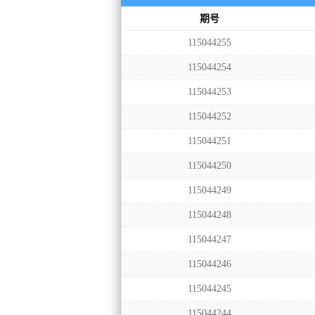
期号
115044255
115044254
115044253
115044252
115044251
115044250
115044249
115044248
115044247
115044246
115044245
115044244