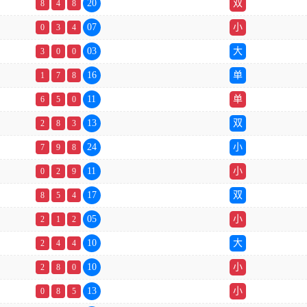
20
双
8
4
8
07
小
0
3
4
03
大
3
0
0
16
单
1
7
8
11
单
6
5
0
13
双
2
8
3
24
小
7
9
8
11
小
0
2
9
17
双
8
5
4
05
小
2
1
2
10
大
2
4
4
10
小
2
8
0
13
小
0
8
5