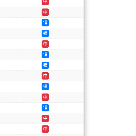
中
中
错
错
中
错
错
中
错
中
错
中
中