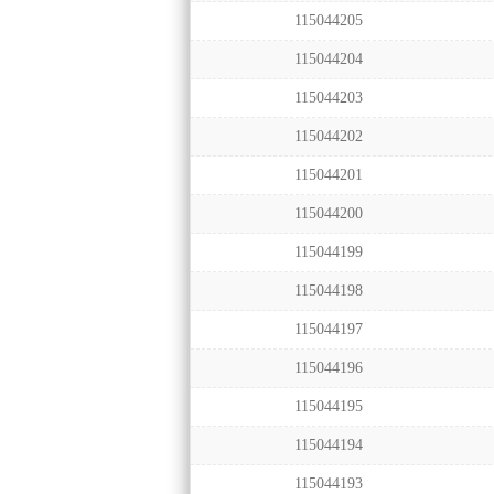
115044205
115044204
115044203
115044202
115044201
115044200
115044199
115044198
115044197
115044196
115044195
115044194
115044193