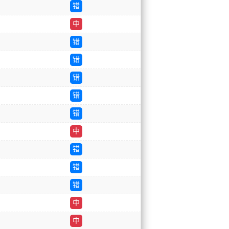
错
中
错
错
错
错
错
中
错
错
错
中
中