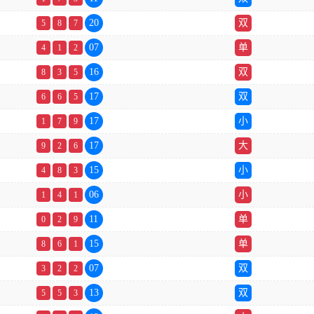
20
双
5
8
7
07
单
4
1
2
16
双
8
3
5
17
双
6
6
5
17
小
1
7
9
17
大
9
2
6
15
小
4
8
3
06
小
1
4
1
11
单
0
2
9
15
单
8
6
1
07
双
3
2
2
13
双
5
5
3