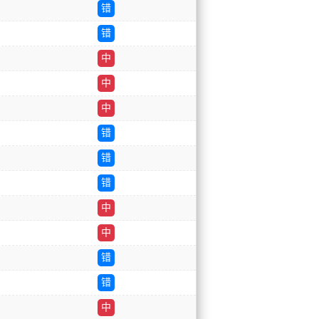
错
错
中
中
中
错
错
错
中
中
错
错
中