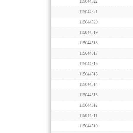
115044522
115044521
115044520
115044519
115044518
115044517
115044516
115044515
115044514
115044513
115044512
115044511
115044510