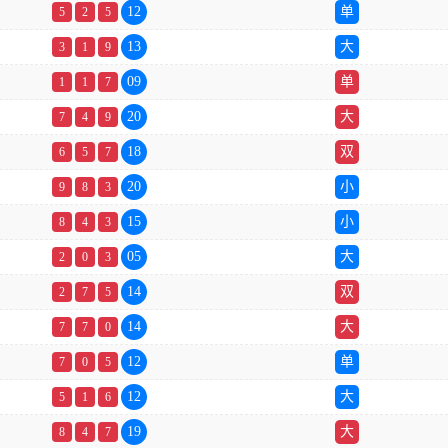
12
单
5
2
5
13
大
3
1
9
09
单
1
1
7
20
大
7
4
9
18
双
6
5
7
20
小
9
8
3
15
小
8
4
3
05
大
2
0
3
14
双
2
7
5
14
大
7
7
0
12
单
7
0
5
12
大
5
1
6
19
大
8
4
7