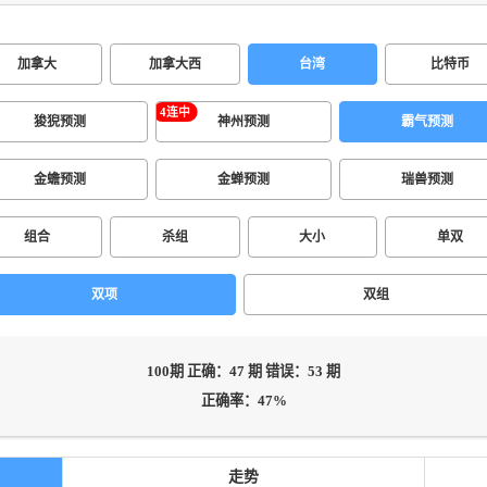
加拿大
加拿大西
台湾
比特币
狻猊预测
神州预测
霸气预测
金蟾预测
金蝉预测
瑞兽预测
组合
杀组
大小
单双
双项
双组
100期 正确：47 期 错误：53 期
正确率：47%
走势