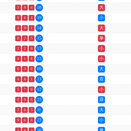
18
大
5
9
4
19
小
9
6
4
14
大
4
9
1
15
单
8
2
5
13
小
2
2
9
13
小
4
1
8
09
大
6
3
0
13
双
4
8
1
12
小
5
7
0
23
双
8
9
6
11
大
2
6
3
23
小
9
6
8
10
单
1
6
3