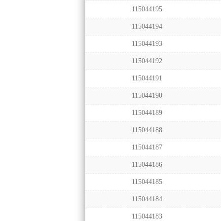
115044195
115044194
115044193
115044192
115044191
115044190
115044189
115044188
115044187
115044186
115044185
115044184
115044183