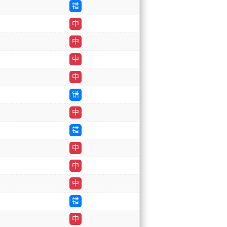
错
中
中
中
中
错
中
错
中
中
中
错
中