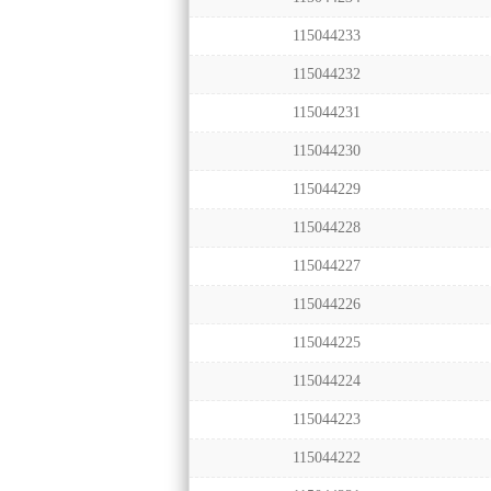
115044233
115044232
115044231
115044230
115044229
115044228
115044227
115044226
115044225
115044224
115044223
115044222