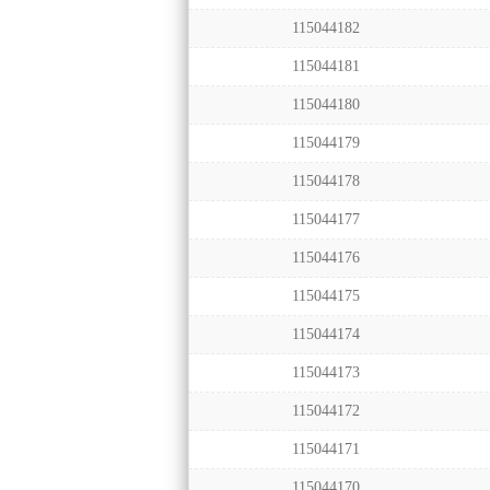
115044182
115044181
115044180
115044179
115044178
115044177
115044176
115044175
115044174
115044173
115044172
115044171
115044170