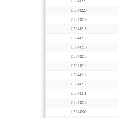
115044221
115044220
115044219
115044218
115044217
115044216
115044215
115044214
115044213
115044212
115044211
115044210
115044209