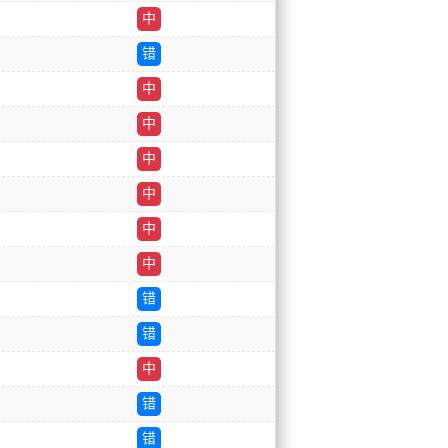
中
错
中
中
中
中
中
中
错
错
中
错
错