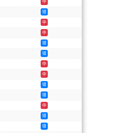
中
错
中
中
错
错
中
中
错
错
中
错
错