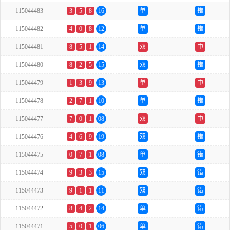
115044483
3
5
8
16
单
错
115044482
4
0
8
12
单
错
115044481
8
5
1
14
双
中
115044480
8
2
5
15
双
错
115044479
1
3
9
13
单
中
115044478
2
7
1
10
单
错
115044477
7
0
1
08
双
中
115044476
4
6
9
19
双
错
115044475
0
7
1
08
单
错
115044474
9
3
3
15
双
错
115044473
9
1
1
11
双
错
115044472
8
4
2
14
单
错
115044471
5
0
1
06
单
错