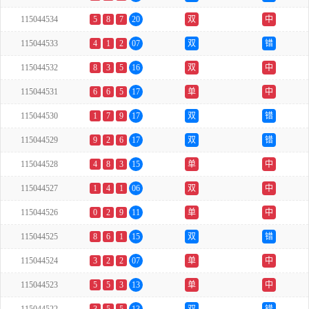
115044534
5
8
7
20
双
中
115044533
4
1
2
07
双
错
115044532
8
3
5
16
双
中
115044531
6
6
5
17
单
中
115044530
1
7
9
17
双
错
115044529
9
2
6
17
双
错
115044528
4
8
3
15
单
中
115044527
1
4
1
06
双
中
115044526
0
2
9
11
单
中
115044525
8
6
1
15
双
错
115044524
3
2
2
07
单
中
115044523
5
5
3
13
单
中