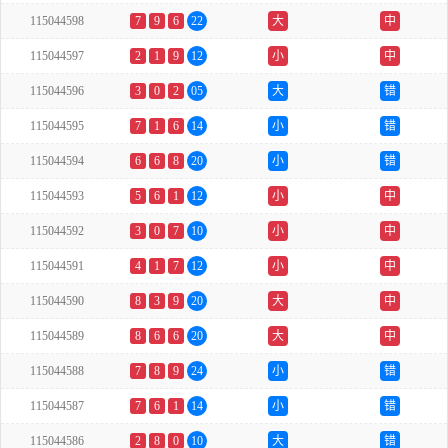
115044598
7
9
6
22
大
中
115044597
2
1
9
12
小
中
115044596
3
0
2
05
大
错
115044595
7
1
6
14
小
错
115044594
6
6
8
20
小
错
115044593
5
6
1
12
小
中
115044592
3
0
7
10
小
中
115044591
4
1
7
12
小
中
115044590
8
3
9
20
大
中
115044589
8
6
6
20
大
中
115044588
7
8
9
24
小
错
115044587
7
6
1
14
小
错
115044586
2
8
0
10
大
错