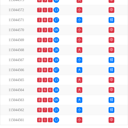
115044573
8
3
7
18
大
中
115044572
7
1
5
13
小
中
115044571
1
8
8
17
小
错
115044570
1
3
5
09
小
中
115044569
0
3
0
03
小
中
115044568
4
7
9
20
大
中
115044567
6
9
4
19
小
错
115044566
3
0
4
07
大
错
115044565
3
3
9
15
大
中
115044564
6
6
6
18
大
中
115044563
8
1
0
09
大
错
115044562
9
7
5
21
小
错
115044561
8
1
3
12
小
中