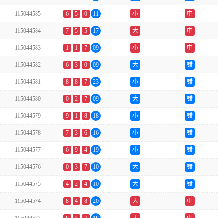
115044585
6
5
0
11
小
中
115044584
7
5
5
17
大
中
115044583
1
1
7
09
小
中
115044582
6
3
0
09
大
错
115044581
8
8
7
23
小
错
115044580
0
2
7
09
大
错
115044579
9
1
8
18
小
错
115044578
7
3
6
16
小
错
115044577
6
9
4
19
小
错
115044576
0
3
7
10
大
错
115044575
4
2
4
10
大
错
115044574
8
4
8
20
大
中