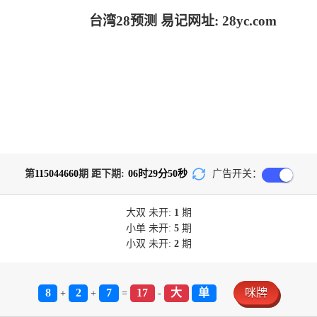
台湾28预测 易记网址: 28yc.com
第
115044660
期 距下期:
06
时
29
分
50
秒
广告开关：
大双
未开:
1
期
小单
未开:
5
期
小双
未开:
2
期
8
2
7
17
大
单
咪牌
+
+
=
-