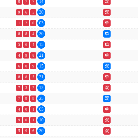
14
双
0
7
7
20
双
9
6
5
03
单
1
2
0
20
单
8
8
4
15
单
5
6
4
21
单
4
9
8
15
双
6
0
9
21
单
8
8
5
12
双
7
3
2
25
双
7
9
9
05
单
4
0
1
10
双
9
0
1
20
双
5
9
6