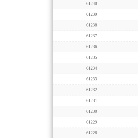
61240
61239
61238
61237
61236
61235
61234
61233
61232
61231
61230
61229
61228