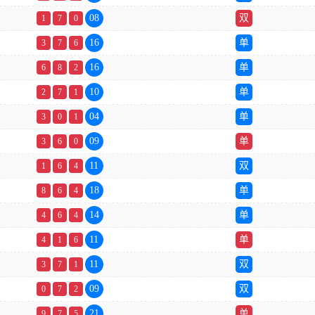
08
双
1
7
0
16
单
3
7
6
16
单
6
8
2
10
单
2
7
1
04
单
3
0
1
09
单
3
6
0
11
双
1
6
4
18
单
8
6
4
14
单
4
6
4
11
单
4
1
6
11
双
3
7
1
09
双
0
7
2
21
单
9
7
5