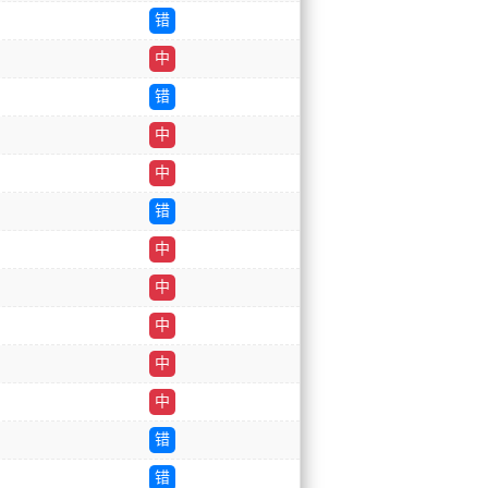
错
中
错
中
中
错
中
中
中
中
中
错
错