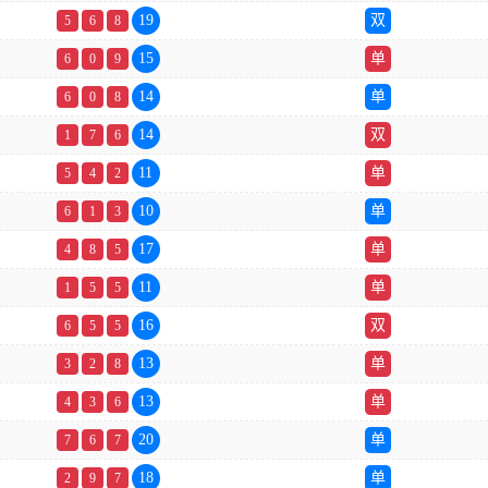
19
双
5
6
8
15
单
6
0
9
14
单
6
0
8
14
双
1
7
6
11
单
5
4
2
10
单
6
1
3
17
单
4
8
5
11
单
1
5
5
16
双
6
5
5
13
单
3
2
8
13
单
4
3
6
20
单
7
6
7
18
单
2
9
7