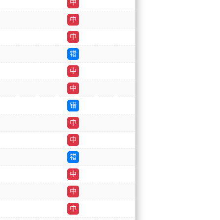
中
中
中
错
中
中
错
中
中
错
中
中
中