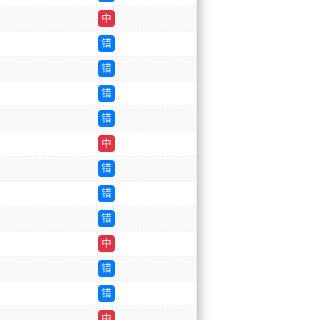
中
错
错
错
错
中
错
错
错
中
错
错
中