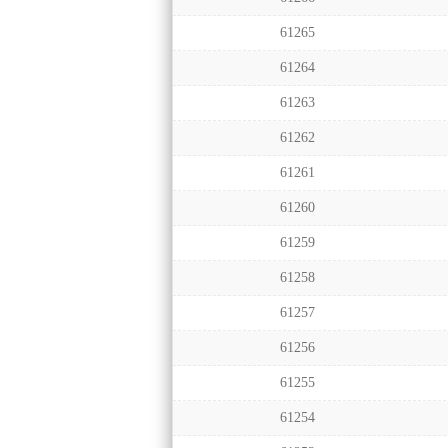
61265
61264
61263
61262
61261
61260
61259
61258
61257
61256
61255
61254