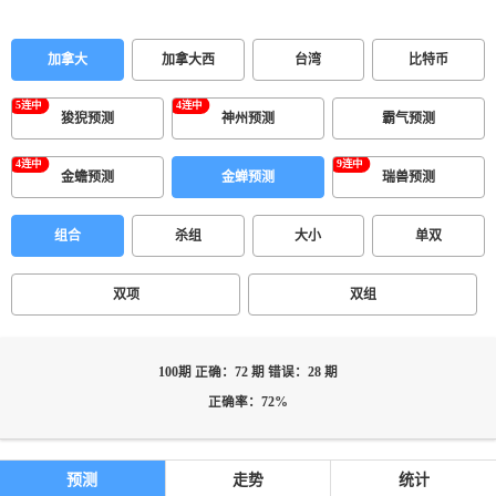
加拿大
加拿大西
台湾
比特币
狻猊预测
神州预测
霸气预测
金蟾预测
金蝉预测
瑞兽预测
组合
杀组
大小
单双
双项
双组
100期 正确：72 期 错误：28 期
正确率：72%
预测
走势
统计