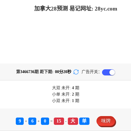
加拿大28预测 易记网址: 28yc.com
第
3466736
期 距下期:
00
分
20
秒
广告开关：
大双
未开:
4
期
小单
未开:
2
期
小双
未开:
1
期
9
6
0
15
大
单
咪牌
+
+
=
-