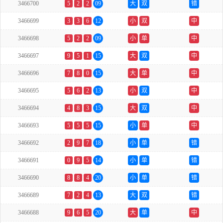
3466700
5
2
2
09
大
双
错
3466699
3
3
6
12
小
双
中
3466698
5
2
2
09
小
单
中
3466697
9
5
1
15
大
双
中
3466696
7
8
0
15
大
单
中
3466695
5
6
2
13
小
双
中
3466694
4
8
3
15
大
双
中
3466693
5
5
5
15
小
单
中
3466692
2
9
7
18
小
单
错
3466691
0
9
5
14
小
单
错
3466690
8
8
4
20
小
单
错
3466689
7
2
4
13
大
双
错
3466688
9
6
5
20
大
单
中