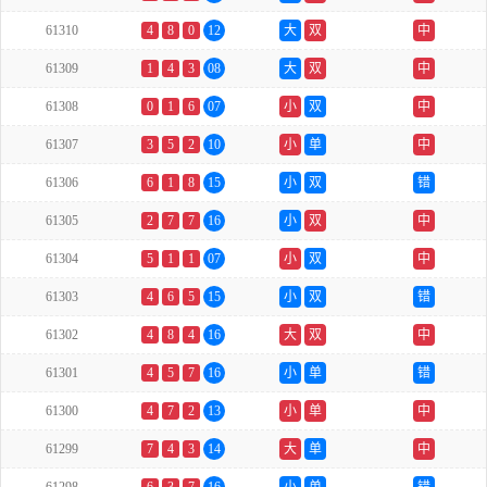
61310
4
8
0
12
大
双
中
61309
1
4
3
08
大
双
中
61308
0
1
6
07
小
双
中
61307
3
5
2
10
小
单
中
61306
6
1
8
15
小
双
错
61305
2
7
7
16
小
双
中
61304
5
1
1
07
小
双
中
61303
4
6
5
15
小
双
错
61302
4
8
4
16
大
双
中
61301
4
5
7
16
小
单
错
61300
4
7
2
13
小
单
中
61299
7
4
3
14
大
单
中