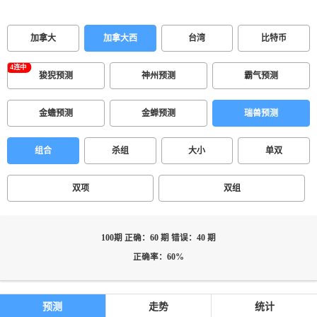
加拿大
加拿大西
台湾
比特币
狻猊预测
神州预测
霸气预测
金蟾预测
金蝉预测
瑞兽预测
组合
杀组
大小
单双
双项
双组
100期 正确：60 期 错误：40 期
正确率：60%
预测
走势
统计