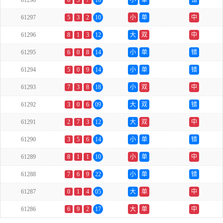
61298
6
3
7
16
小
单
错
61297
5
3
2
10
小
单
中
61296
8
1
3
12
大
双
中
61295
6
0
8
14
小
单
错
61294
5
0
9
14
小
单
错
61293
7
3
8
18
小
双
中
61292
3
0
6
09
大
双
错
61291
2
7
3
12
大
双
中
61290
3
5
6
14
小
单
错
61289
8
1
1
10
小
单
中
61288
7
6
9
22
小
单
错
61287
0
1
4
05
大
单
中
61286
6
9
2
17
大
单
中