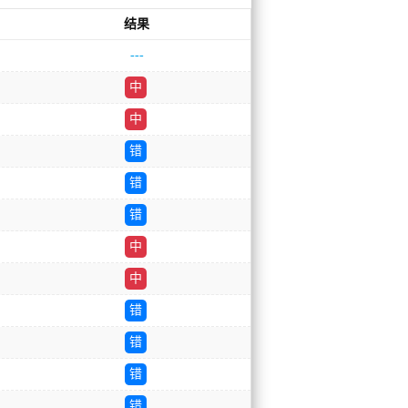
结果
---
中
中
错
错
错
中
中
错
错
错
错