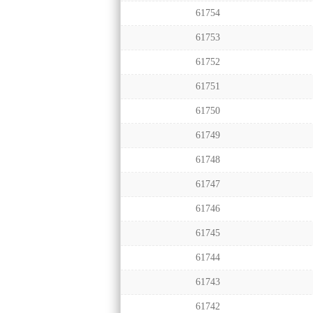
61754
61753
61752
61751
61750
61749
61748
61747
61746
61745
61744
61743
61742