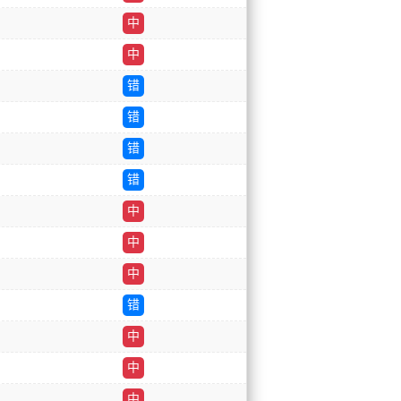
中
中
错
错
错
错
中
中
中
错
中
中
中