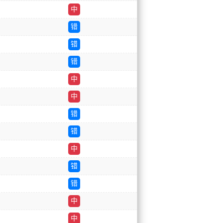
中
错
错
错
中
中
错
错
中
错
错
中
中