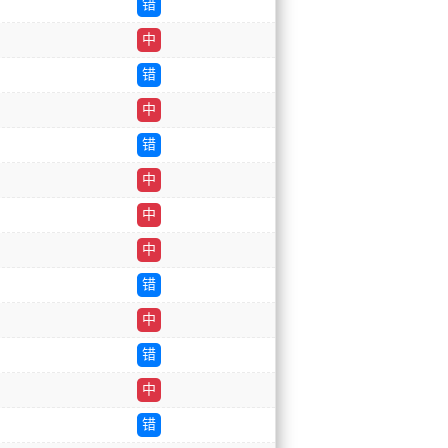
错
中
错
中
错
中
中
中
错
中
错
中
错