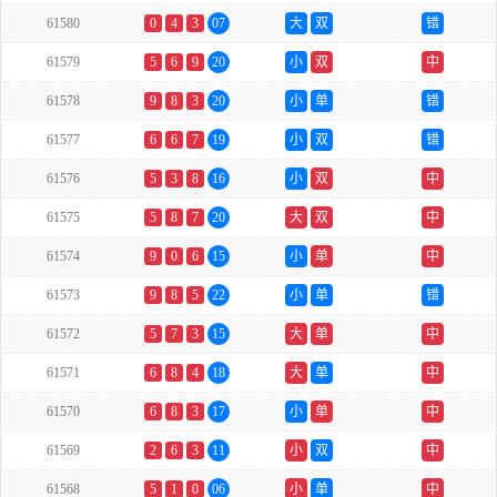
61580
0
4
3
07
大
双
错
61579
5
6
9
20
小
双
中
61578
9
8
3
20
小
单
错
61577
6
6
7
19
小
双
错
61576
5
3
8
16
小
双
中
61575
5
8
7
20
大
双
中
61574
9
0
6
15
小
单
中
61573
9
8
5
22
小
单
错
61572
5
7
3
15
大
单
中
61571
6
8
4
18
大
单
中
61570
6
8
3
17
小
单
中
61569
2
6
3
11
小
双
中
61568
5
1
0
06
小
单
中