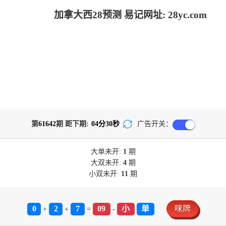
加拿大西28预测 易记网址: 28yc.com
第
61642
期 距下期:
04
分
30
秒
广告开关：
大单
未开:
1
期
大双
未开:
4
期
小双
未开:
11
期
0
2
7
09
小
单
咪牌
+
+
=
-