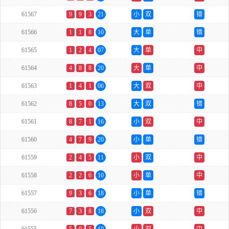
61567
9
9
3
21
小
双
错
61566
1
1
8
10
大
单
错
61565
1
2
4
07
大
单
中
61564
4
8
8
20
大
单
中
61563
1
4
1
06
大
双
中
61562
8
5
0
13
大
双
错
61561
8
7
1
16
小
双
中
61560
4
7
9
20
小
单
错
61559
2
4
5
11
小
双
中
61558
2
2
6
10
小
单
中
61557
9
3
6
18
小
单
错
61556
7
3
8
18
小
双
中