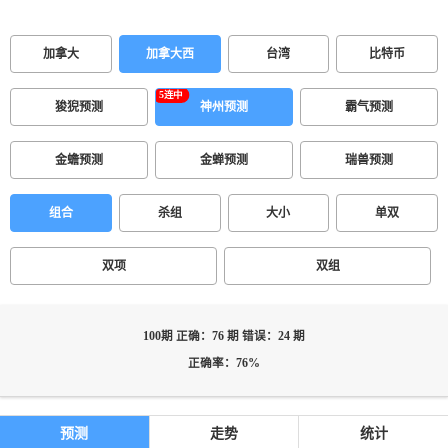
加拿大
加拿大西
台湾
比特币
狻猊预测
神州预测
霸气预测
金蟾预测
金蝉预测
瑞兽预测
组合
杀组
大小
单双
双项
双组
100期 正确：76 期 错误：24 期
正确率：76%
预测
走势
统计