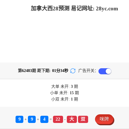
加拿大西28预测 易记网址: 28yc.com
第
62483
期 距下期:
01
分
34
秒
广告开关：
大单
未开:
3
期
小单
未开:
15
期
小双
未开:
1
期
9
9
4
22
大
双
咪牌
+
+
=
-