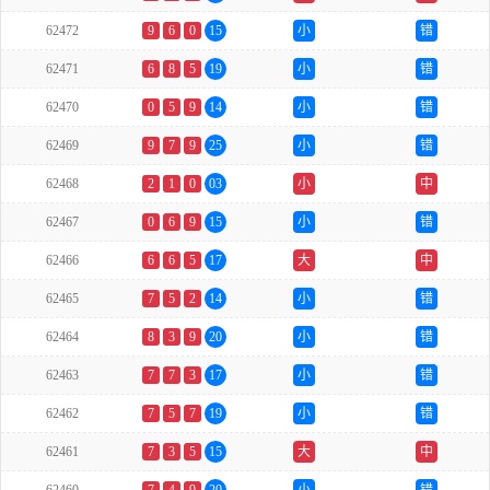
62472
9
6
0
15
小
错
62471
6
8
5
19
小
错
62470
0
5
9
14
小
错
62469
9
7
9
25
小
错
62468
2
1
0
03
小
中
62467
0
6
9
15
小
错
62466
6
6
5
17
大
中
62465
7
5
2
14
小
错
62464
8
3
9
20
小
错
62463
7
7
3
17
小
错
62462
7
5
7
19
小
错
62461
7
3
5
15
大
中