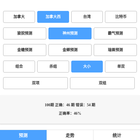
加拿大
加拿大西
台湾
比特币
狻猊预测
神州预测
霸气预测
金蟾预测
金蝉预测
瑞兽预测
组合
杀组
大小
单双
双项
双组
100期 正确：46 期 错误：54 期
正确率：46%
预测
走势
统计