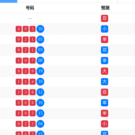
号码
预测
---
双
16
小
4
9
3
03
单
0
2
1
03
双
0
2
1
08
单
1
0
7
19
大
8
2
9
10
大
1
5
4
12
双
1
3
8
16
单
2
6
8
15
单
1
9
5
04
小
0
2
2
15
双
8
0
7