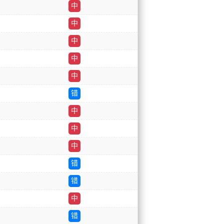
中
中
中
中
中
错
中
中
中
错
错
中
错