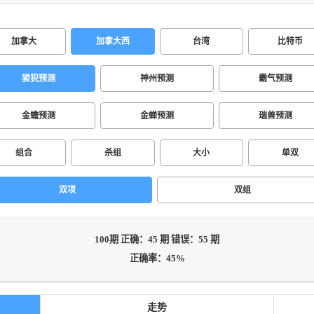
加拿大
加拿大西
台湾
比特币
狻猊预测
神州预测
霸气预测
金蟾预测
金蝉预测
瑞兽预测
组合
杀组
大小
单双
双项
双组
100期 正确：45 期 错误：55 期
正确率：45%
走势