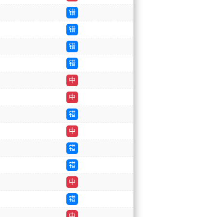
错
错
错
错
中
中
错
中
错
错
中
错
中