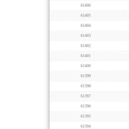
61406
61405
61404
61403
61402
61401
61400
61399
61398
61397
61396
61395
61394