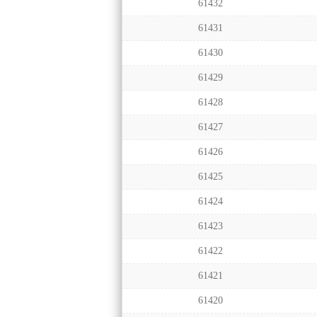
61432
61431
61430
61429
61428
61427
61426
61425
61424
61423
61422
61421
61420