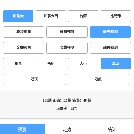
加拿大
加拿大西
台湾
比特币
狻猊预测
神州预测
霸气预测
金蟾预测
金蝉预测
瑞兽预测
组合
杀组
大小
单双
双项
双组
100期 正确：52 期 错误：48 期
正确率：52%
预测
走势
统计