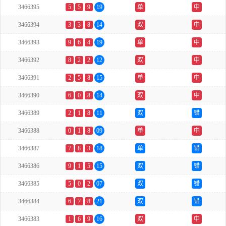
3466395
5
5
9
19
单
中
3466394
3
3
8
14
双
中
3466393
9
6
4
19
单
中
3466392
8
2
2
12
双
中
3466391
2
5
8
15
单
中
3466390
6
0
8
14
双
中
3466389
2
1
8
11
双
错
3466388
0
1
8
09
单
中
3466387
7
8
3
18
单
错
3466386
9
1
5
15
双
错
3466385
5
0
2
07
双
错
3466384
6
7
8
21
双
错
3466383
1
6
9
16
双
中