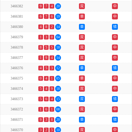
3466382
9
7
4
20
双
中
3466381
6
7
6
19
单
中
3466380
4
8
2
14
单
错
3466379
1
3
0
04
双
中
3466378
8
5
5
18
双
中
3466377
1
9
4
14
双
中
3466376
4
5
3
12
单
错
3466375
0
4
1
05
单
中
3466374
5
4
9
18
双
中
3466373
5
6
4
15
双
错
3466372
1
6
1
08
双
中
3466371
9
3
8
20
单
错
3466370
3
2
5
10
双
中