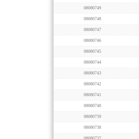
08080749
08080748
08080747
08080746
08080745
08080744
08080743
08080742
08080741
08080740
08080739
08080738
08080737