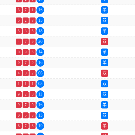
16
单
8
7
1
15
双
5
2
8
18
单
5
8
5
20
双
4
7
9
14
单
0
9
5
16
单
0
7
9
06
双
4
0
2
03
双
1
1
1
11
双
9
2
0
16
单
9
7
0
13
双
0
5
8
19
单
6
7
6