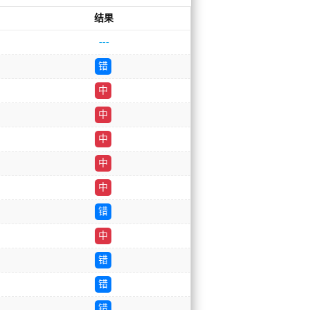
结果
---
错
中
中
中
中
中
错
中
错
错
错