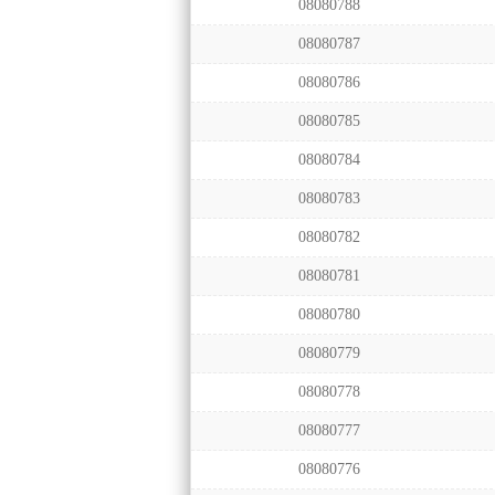
08080788
08080787
08080786
08080785
08080784
08080783
08080782
08080781
08080780
08080779
08080778
08080777
08080776