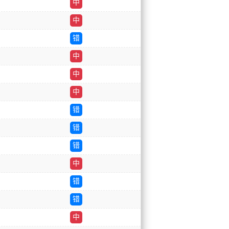
中
中
错
中
中
中
错
错
错
中
错
错
中