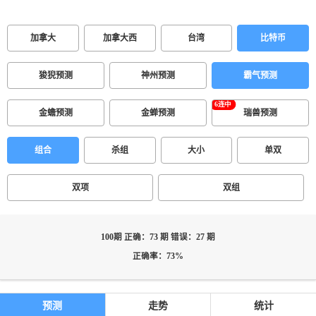
加拿大
加拿大西
台湾
比特币
狻猊预测
神州预测
霸气预测
金蟾预测
金蝉预测
瑞兽预测
组合
杀组
大小
单双
双项
双组
100期 正确：73 期 错误：27 期
正确率：73%
预测
走势
统计