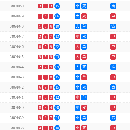
08091050
3
9
3
15
小
双
错
08091049
1
4
1
06
大
双
中
08091048
1
3
6
10
大
单
错
08091047
3
3
7
13
小
双
中
08091046
8
5
9
22
大
单
中
08091045
9
5
9
23
大
单
中
08091044
2
2
5
09
大
双
错
08091043
1
6
8
15
小
单
中
08091042
6
9
0
15
小
双
错
08091041
0
9
3
12
小
单
中
08091040
8
8
4
20
小
双
中
08091039
9
8
7
24
小
单
错
08091038
4
3
3
10
小
双
中