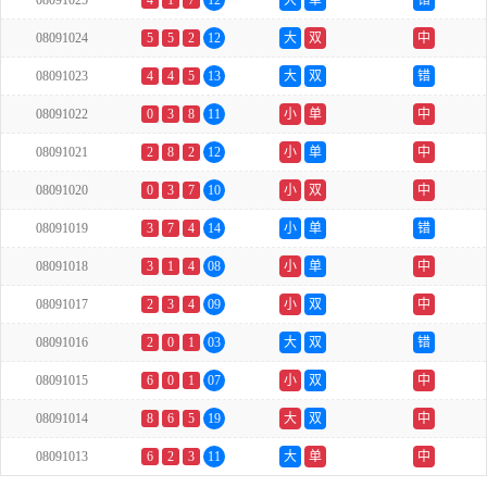
08091025
4
1
7
12
大
单
错
08091024
5
5
2
12
大
双
中
08091023
4
4
5
13
大
双
错
08091022
0
3
8
11
小
单
中
08091021
2
8
2
12
小
单
中
08091020
0
3
7
10
小
双
中
08091019
3
7
4
14
小
单
错
08091018
3
1
4
08
小
单
中
08091017
2
3
4
09
小
双
中
08091016
2
0
1
03
大
双
错
08091015
6
0
1
07
小
双
中
08091014
8
6
5
19
大
双
中
08091013
6
2
3
11
大
单
中