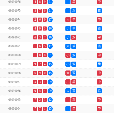
08091076
4
8
9
21
小
单
中
08091075
8
7
6
21
小
双
错
08091074
2
6
9
17
大
单
中
08091073
4
9
3
16
小
单
错
08091072
6
3
7
16
小
双
中
08091071
1
6
5
12
大
单
错
08091070
1
0
0
01
小
双
中
08091069
9
2
4
15
小
双
错
08091068
6
9
0
15
大
双
中
08091067
5
3
1
09
小
单
中
08091066
0
5
4
09
大
双
错
08091065
7
2
3
12
小
双
中
08091064
7
7
1
15
小
单
中