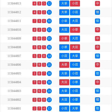
115044813
4
3
5
12
大单
小双
中
115044812
4
5
2
11
大单
小双
错
115044811
7
3
0
10
小单
大双
错
115044810
4
3
6
13
大双
小单
中
115044809
3
0
2
05
小单
大双
中
115044808
3
8
5
16
小单
大双
中
115044807
5
1
8
14
小双
大单
错
115044806
7
9
5
21
大单
小双
中
115044805
1
8
7
16
大单
小双
错
115044804
7
6
3
16
大双
小单
中
115044803
9
6
9
24
大单
小双
错
115044802
5
9
9
23
大双
小单
错
115044801
2
7
4
13
小双
大单
错