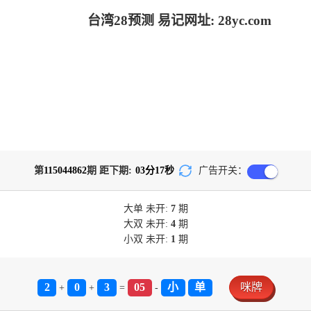
台湾28预测 易记网址: 28yc.com
第
115044862
期 距下期:
03
分
17
秒
广告开关：
大单
未开:
7
期
大双
未开:
4
期
小双
未开:
1
期
2
0
3
05
小
单
咪牌
+
+
=
-