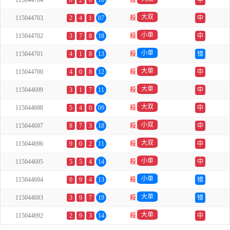
115044704
8
2
0
10
殺
中
大双
115044703
2
4
1
07
殺
中
小单
115044702
3
7
8
18
殺
中
小单
115044701
4
1
8
13
殺
错
大单
115044700
4
0
8
12
殺
中
大单
115044699
3
1
7
11
殺
中
大双
115044698
5
4
0
09
殺
中
小双
115044697
8
7
3
18
殺
中
大双
115044696
9
0
2
11
殺
中
小单
115044695
5
5
4
14
殺
中
小单
115044694
0
9
4
13
殺
错
大单
115044693
3
9
7
19
殺
错
大单
115044692
2
9
3
14
殺
中