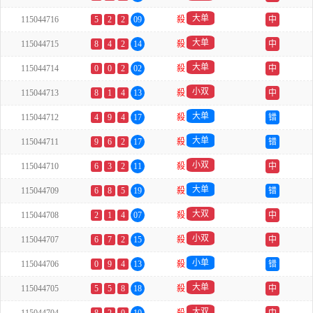
大单
115044716
5
2
2
09
殺
中
大单
115044715
8
4
2
14
殺
中
大单
115044714
0
0
2
02
殺
中
小双
115044713
8
1
4
13
殺
中
大单
115044712
4
9
4
17
殺
错
大单
115044711
9
6
2
17
殺
错
小双
115044710
6
3
2
11
殺
中
大单
115044709
6
8
5
19
殺
错
大双
115044708
2
1
4
07
殺
中
小双
115044707
6
7
2
15
殺
中
小单
115044706
0
9
4
13
殺
错
大单
115044705
5
5
8
18
殺
中
大双