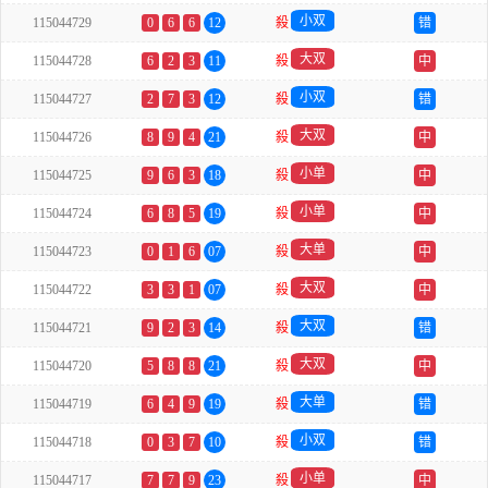
小双
115044729
0
6
6
12
殺
错
大双
115044728
6
2
3
11
殺
中
小双
115044727
2
7
3
12
殺
错
大双
115044726
8
9
4
21
殺
中
小单
115044725
9
6
3
18
殺
中
小单
115044724
6
8
5
19
殺
中
大单
115044723
0
1
6
07
殺
中
大双
115044722
3
3
1
07
殺
中
大双
115044721
9
2
3
14
殺
错
大双
115044720
5
8
8
21
殺
中
大单
115044719
6
4
9
19
殺
错
小双
115044718
0
3
7
10
殺
错
小单
115044717
7
7
9
23
殺
中