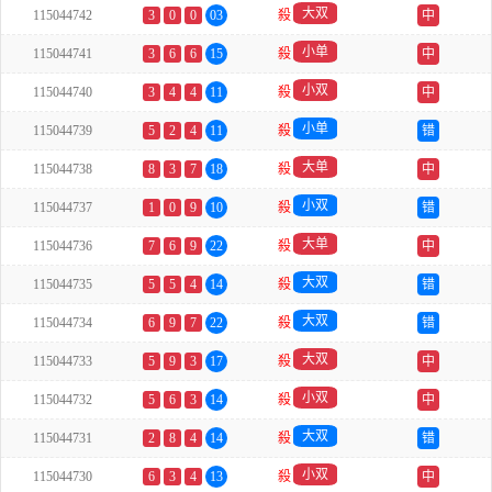
大双
115044742
3
0
0
03
殺
中
小单
115044741
3
6
6
15
殺
中
小双
115044740
3
4
4
11
殺
中
小单
115044739
5
2
4
11
殺
错
大单
115044738
8
3
7
18
殺
中
小双
115044737
1
0
9
10
殺
错
大单
115044736
7
6
9
22
殺
中
大双
115044735
5
5
4
14
殺
错
大双
115044734
6
9
7
22
殺
错
大双
115044733
5
9
3
17
殺
中
小双
115044732
5
6
3
14
殺
中
大双
115044731
2
8
4
14
殺
错
小双
115044730
6
3
4
13
殺
中