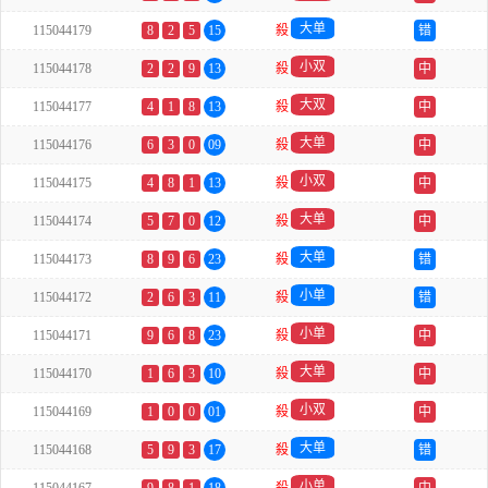
大单
115044179
8
2
5
15
殺
错
小双
115044178
2
2
9
13
殺
中
大双
115044177
4
1
8
13
殺
中
大单
115044176
6
3
0
09
殺
中
小双
115044175
4
8
1
13
殺
中
大单
115044174
5
7
0
12
殺
中
大单
115044173
8
9
6
23
殺
错
小单
115044172
2
6
3
11
殺
错
小单
115044171
9
6
8
23
殺
中
大单
115044170
1
6
3
10
殺
中
小双
115044169
1
0
0
01
殺
中
大单
115044168
5
9
3
17
殺
错
小单