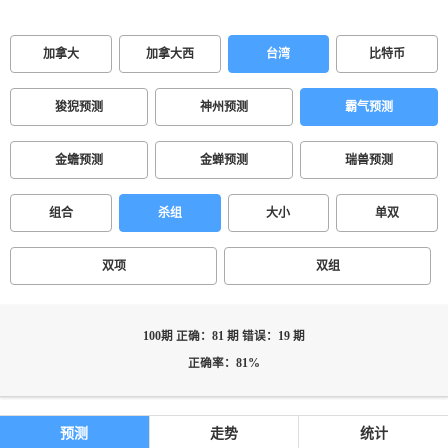
加拿大
加拿大西
台湾
比特币
狻猊预测
神州预测
霸气预测
金蟾预测
金蝉预测
瑞兽预测
组合
杀组
大小
单双
双项
双组
100期 正确：81 期 错误：19 期
正确率：81%
预测
走势
统计