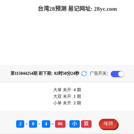
台湾28预测 易记网址: 28yc.com
第
115044254
期 距下期:
02
时
50
分
24
秒
广告开关：
大单
未开:
4
期
大双
未开:
1
期
小单
未开:
2
期
2
0
4
06
小
双
咪牌
+
+
=
-