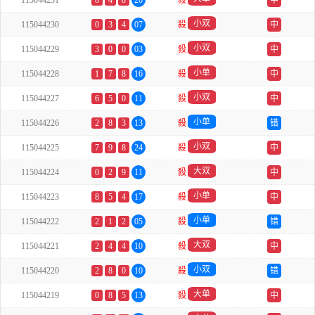
115044231
8
4
8
20
殺
中
小双
115044230
0
3
4
07
殺
中
小双
115044229
3
0
0
03
殺
中
小单
115044228
1
7
8
16
殺
中
小双
115044227
6
5
0
11
殺
中
小单
115044226
2
8
3
13
殺
错
小双
115044225
7
9
8
24
殺
中
大双
115044224
0
2
9
11
殺
中
小单
115044223
8
5
4
17
殺
中
小单
115044222
2
1
2
05
殺
错
大双
115044221
2
4
4
10
殺
中
小双
115044220
2
8
0
10
殺
错
大单
115044219
0
8
5
13
殺
中