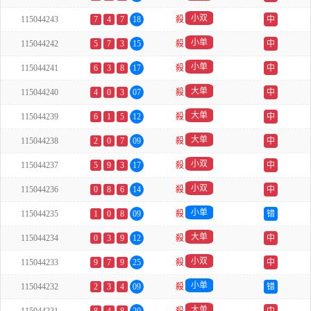
小双
115044243
7
4
7
18
殺
中
小单
115044242
5
7
3
15
殺
中
小单
115044241
6
3
8
17
殺
中
大单
115044240
4
0
3
07
殺
中
大单
115044239
6
1
5
12
殺
中
大单
115044238
2
0
7
09
殺
中
小双
115044237
5
9
3
17
殺
中
小双
115044236
0
8
6
14
殺
中
小单
115044235
1
0
8
09
殺
错
大单
115044234
0
3
9
12
殺
中
小双
115044233
9
7
9
25
殺
中
小单
115044232
2
3
4
09
殺
错
大单