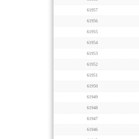
61957
61956
61955
61954
61953
61952
61951
61950
61949
61948
61947
61946