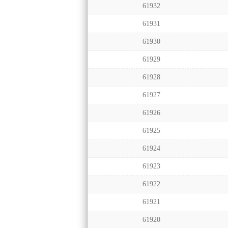
61932
61931
61930
61929
61928
61927
61926
61925
61924
61923
61922
61921
61920