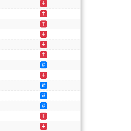
中
中
中
中
中
中
错
中
错
错
错
中
中