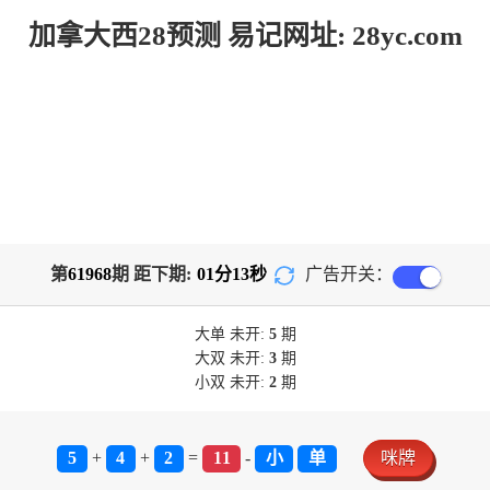
加拿大西28预测 易记网址: 28yc.com
第
61968
期 距下期:
01
分
13
秒
广告开关：
大单
未开:
5
期
大双
未开:
3
期
小双
未开:
2
期
5
+
4
+
2
=
11
-
小
单
咪牌