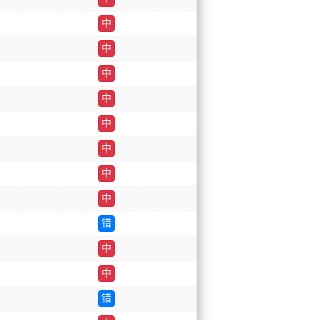
中
中
中
中
中
中
中
中
错
中
中
错