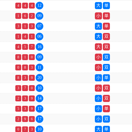
12
大
单
4
4
4
09
小
单
1
6
2
07
大
单
3
1
3
06
大
双
1
4
1
16
大
双
4
5
7
09
小
双
8
1
0
11
小
双
0
8
3
20
小
单
8
3
9
10
小
双
3
7
0
14
小
双
2
3
9
17
小
单
5
3
9
17
小
双
2
9
6
10
大
单
0
7
3