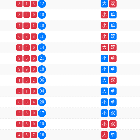
12
大
双
8
1
3
10
小
单
8
2
0
10
小
单
4
5
1
11
小
双
0
8
3
14
大
双
4
4
6
21
小
单
9
6
6
18
小
单
9
9
0
06
大
双
1
3
2
04
大
单
3
1
0
20
小
单
8
8
4
17
小
双
3
5
9
10
小
双
5
5
0
16
大
单
4
5
7