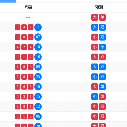
号码
预测
---
大
单
11
大
双
5
4
2
07
小
双
0
0
7
10
小
单
4
2
4
16
大
双
8
1
7
09
大
双
1
8
0
25
小
双
8
8
9
16
大
单
5
6
5
15
小
单
9
5
1
12
小
双
3
8
1
06
小
双
5
1
0
20
大
双
8
5
7