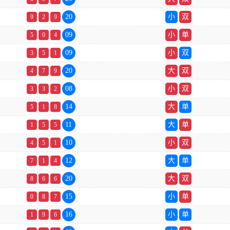
20
小
双
9
2
9
09
小
单
5
0
4
09
小
双
3
5
1
20
大
双
4
7
9
08
小
双
3
3
2
14
大
单
5
1
8
11
大
单
1
5
5
10
小
双
4
5
1
12
大
单
7
1
4
20
大
双
8
6
6
15
小
单
0
8
7
16
小
单
1
9
6