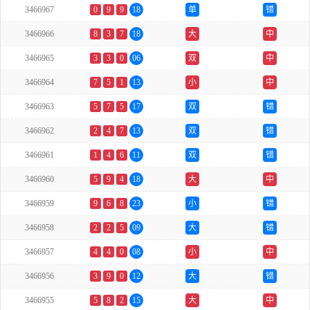
3466967
0
9
9
18
单
错
3466966
8
3
7
18
大
中
3466965
3
3
0
06
双
中
3466964
7
5
1
13
小
中
3466963
5
7
5
17
双
错
3466962
2
4
7
13
双
错
3466961
1
4
6
11
双
错
3466960
5
9
4
18
大
中
3466959
9
6
8
23
小
错
3466958
2
2
5
09
大
错
3466957
4
4
0
08
小
中
3466956
3
9
0
12
大
错
3466955
5
8
2
15
大
中