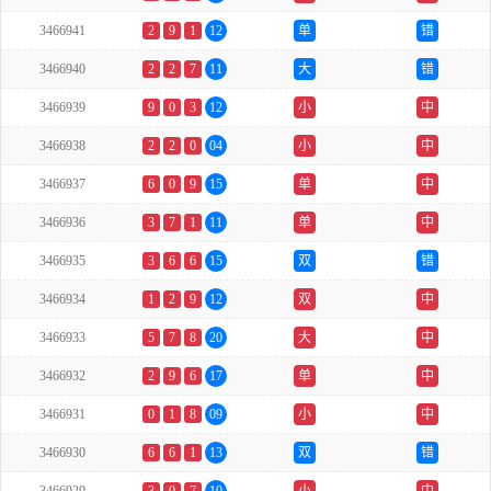
3466941
2
9
1
12
单
错
3466940
2
2
7
11
大
错
3466939
9
0
3
12
小
中
3466938
2
2
0
04
小
中
3466937
6
0
9
15
单
中
3466936
3
7
1
11
单
中
3466935
3
6
6
15
双
错
3466934
1
2
9
12
双
中
3466933
5
7
8
20
大
中
3466932
2
9
6
17
单
中
3466931
0
1
8
09
小
中
3466930
6
6
1
13
双
错