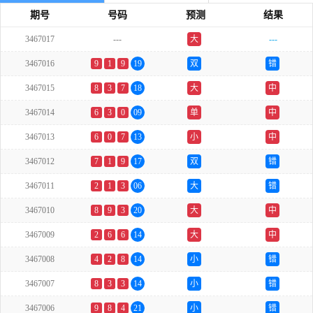
期号
号码
预测
结果
3467017
---
大
---
3467016
9
1
9
19
双
错
3467015
8
3
7
18
大
中
3467014
6
3
0
09
单
中
3467013
6
0
7
13
小
中
3467012
7
1
9
17
双
错
3467011
2
1
3
06
大
错
3467010
8
9
3
20
大
中
3467009
2
6
6
14
大
中
3467008
4
2
8
14
小
错
3467007
8
3
3
14
小
错
3467006
9
8
4
21
小
错