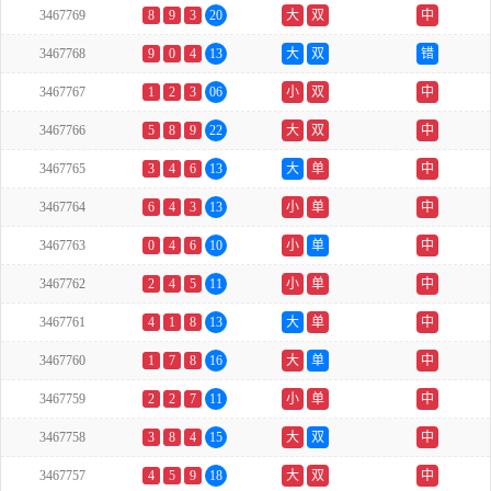
3467769
8
9
3
20
大
双
中
3467768
9
0
4
13
大
双
错
3467767
1
2
3
06
小
双
中
3467766
5
8
9
22
大
双
中
3467765
3
4
6
13
大
单
中
3467764
6
4
3
13
小
单
中
3467763
0
4
6
10
小
单
中
3467762
2
4
5
11
小
单
中
3467761
4
1
8
13
大
单
中
3467760
1
7
8
16
大
单
中
3467759
2
2
7
11
小
单
中
3467758
3
8
4
15
大
双
中
3467757
4
5
9
18
大
双
中