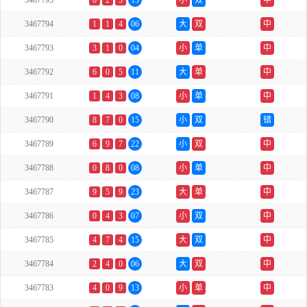
3467795
6
2
5
13
小
双
中
3467794
1
1
4
06
大
双
中
3467793
3
1
0
04
小
单
中
3467792
6
0
5
11
大
单
中
3467791
1
4
3
08
小
单
中
3467790
8
7
0
15
小
双
错
3467789
6
9
7
22
小
双
中
3467788
0
8
0
08
小
单
中
3467787
9
5
9
23
大
单
中
3467786
0
4
3
07
小
双
中
3467785
4
7
4
15
大
双
中
3467784
2
4
0
06
大
双
中
3467783
4
0
9
13
小
单
中