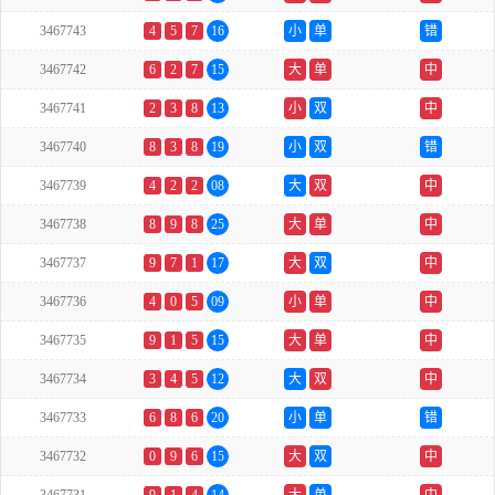
3467743
4
5
7
16
小
单
错
3467742
6
2
7
15
大
单
中
3467741
2
3
8
13
小
双
中
3467740
8
3
8
19
小
双
错
3467739
4
2
2
08
大
双
中
3467738
8
9
8
25
大
单
中
3467737
9
7
1
17
大
双
中
3467736
4
0
5
09
小
单
中
3467735
9
1
5
15
大
单
中
3467734
3
4
5
12
大
双
中
3467733
6
8
6
20
小
单
错
3467732
0
9
6
15
大
双
中