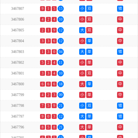
3467807
9
1
5
15
小
双
错
3467806
4
2
4
10
小
双
中
3467805
2
1
9
12
大
双
中
3467804
3
3
6
12
小
单
中
3467803
1
3
0
04
大
单
错
3467802
5
2
4
11
小
单
中
3467801
3
3
4
10
小
双
中
3467800
6
6
6
18
大
单
中
3467799
4
2
3
09
小
单
中
3467798
7
5
9
21
小
双
错
3467797
9
0
3
12
大
单
错
3467796
8
5
8
21
大
单
中