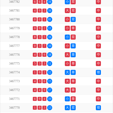
3467782
6
6
4
16
小
双
中
3467781
4
9
3
16
大
双
中
3467780
0
0
1
01
小
双
中
3467779
0
9
2
11
小
单
中
3467778
8
3
5
16
小
双
中
3467777
0
3
7
10
小
单
中
3467776
4
5
9
18
大
单
中
3467775
5
3
3
11
小
单
中
3467774
1
9
2
12
大
单
错
3467773
4
3
8
15
大
单
中
3467772
4
4
9
17
大
单
中
3467771
6
9
4
19
小
单
中
3467770
1
9
3
13
大
双
错