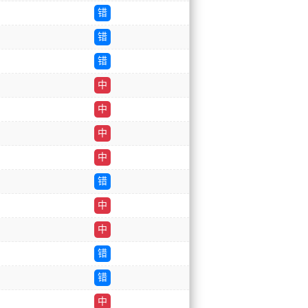
错
错
错
中
中
中
中
错
中
中
错
错
中