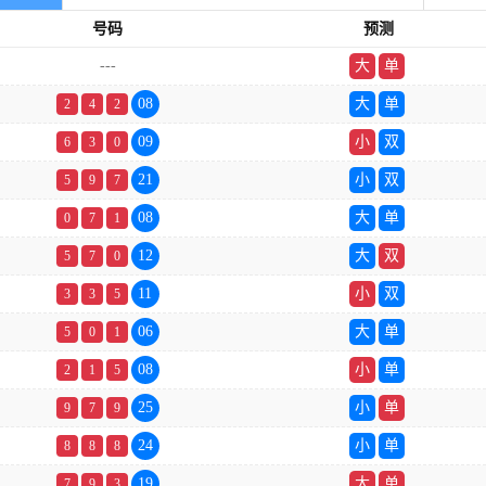
号码
预测
---
大
单
08
大
单
2
4
2
09
小
双
6
3
0
21
小
双
5
9
7
08
大
单
0
7
1
12
大
双
5
7
0
11
小
双
3
3
5
06
大
单
5
0
1
08
小
单
2
1
5
25
小
单
9
7
9
24
小
单
8
8
8
19
大
单
7
9
3