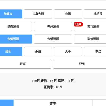
加拿大
加拿大西
台湾
比特币
狻猊预测
神州预测
霸气预测
金蟾预测
金蝉预测
瑞兽预测
组合
杀组
大小
单双
双项
双组
100期 正确：66 期 错误：34 期
正确率：66%
走势