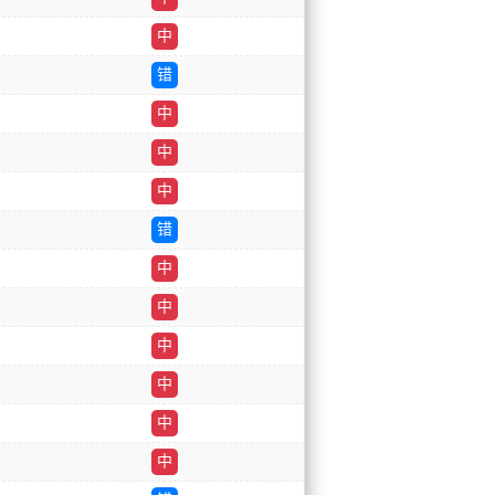
中
错
中
中
中
错
中
中
中
中
中
中