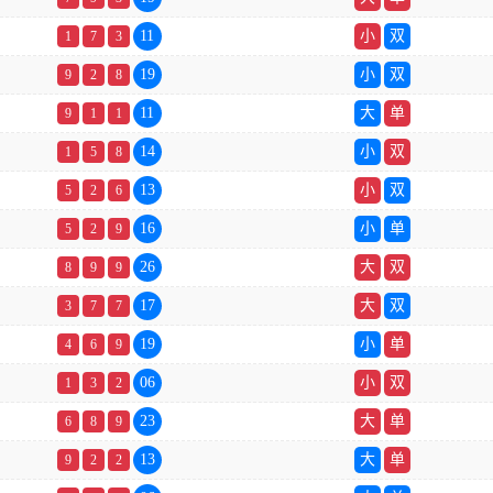
11
小
双
1
7
3
19
小
双
9
2
8
11
大
单
9
1
1
14
小
双
1
5
8
13
小
双
5
2
6
16
小
单
5
2
9
26
大
双
8
9
9
17
大
双
3
7
7
19
小
单
4
6
9
06
小
双
1
3
2
23
大
单
6
8
9
13
大
单
9
2
2