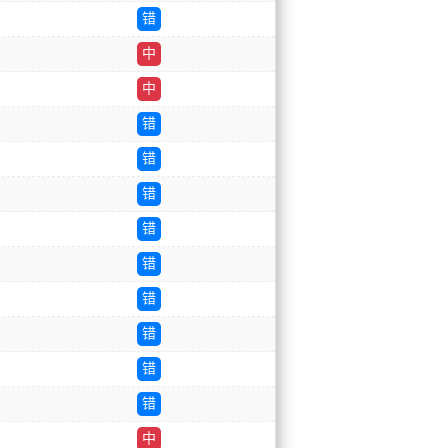
错
中
中
错
错
错
错
错
错
错
错
错
中