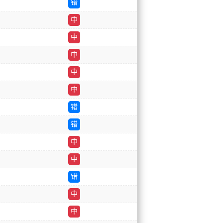
错
中
中
中
中
中
错
错
中
中
错
中
中