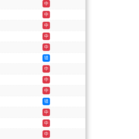
中
中
中
中
中
错
中
中
中
错
中
中
中