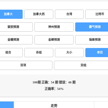
加拿大
加拿大西
台湾
比特币
狻猊预测
神州预测
霸气预测
金蟾预测
金蝉预测
瑞兽预测
组合
杀组
大小
单双
双项
双组
100期 正确：54 期 错误：46 期
正确率：54%
走势