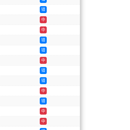
错
中
中
错
错
中
错
错
中
错
中
中