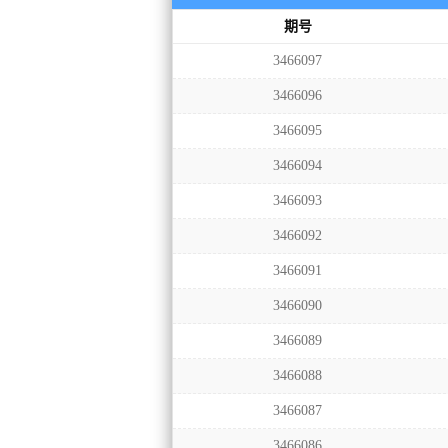
期号
3466097
3466096
3466095
3466094
3466093
3466092
3466091
3466090
3466089
3466088
3466087
3466086