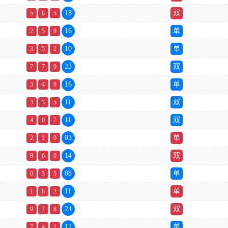
18
双
5
8
5
16
单
2
5
9
10
单
3
5
2
23
双
7
7
9
16
单
3
4
9
11
双
3
3
5
11
双
4
0
7
03
单
2
1
0
14
双
8
6
0
08
单
0
3
5
11
单
1
8
2
24
双
9
7
8
12
单
7
4
1