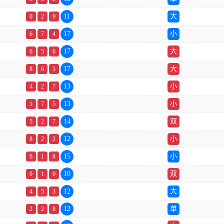
11
大
0
2
9
17
小
6
7
4
17
大
6
5
6
17
大
8
6
3
13
小
4
2
7
13
小
1
7
5
14
双
5
2
7
12
小
8
2
2
15
小
6
1
8
10
双
9
1
0
12
大
4
5
3
12
单
2
2
8