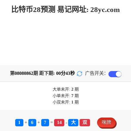
比特币28预测 易记网址: 28yc.com
第
08080862
期 距下期:
00
分
42
秒
广告开关：
大单
未开:
2
期
小单
未开:
7
期
小双
未开:
1
期
1
+
6
+
7
=
14
-
大
双
咪牌