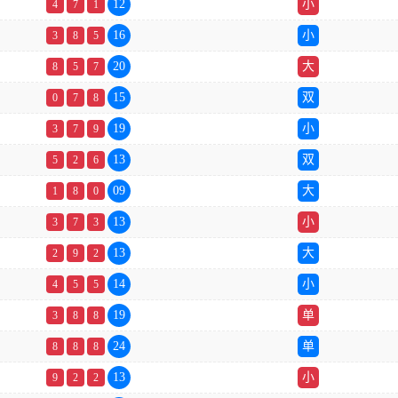
12
小
4
7
1
16
小
3
8
5
20
大
8
5
7
15
双
0
7
8
19
小
3
7
9
13
双
5
2
6
09
大
1
8
0
13
小
3
7
3
13
大
2
9
2
14
小
4
5
5
19
单
3
8
8
24
单
8
8
8
13
小
9
2
2