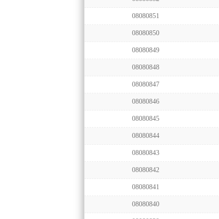
08080851
08080850
08080849
08080848
08080847
08080846
08080845
08080844
08080843
08080842
08080841
08080840