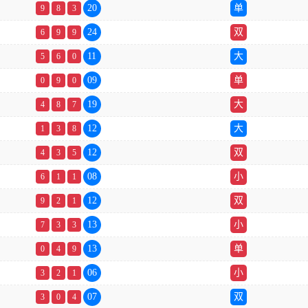
20
单
9
8
3
24
双
6
9
9
11
大
5
6
0
09
单
0
9
0
19
大
4
8
7
12
大
1
3
8
12
双
4
3
5
08
小
6
1
1
12
双
9
2
1
13
小
7
3
3
13
单
0
4
9
06
小
3
2
1
07
双
3
0
4