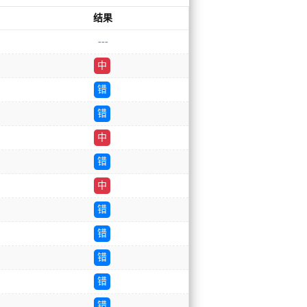
结果
---
中
错
错
中
错
中
错
错
错
错
错