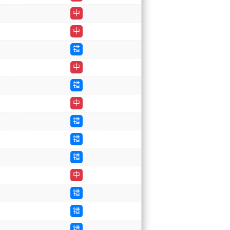
中
中
错
中
错
中
错
错
错
中
错
错
错