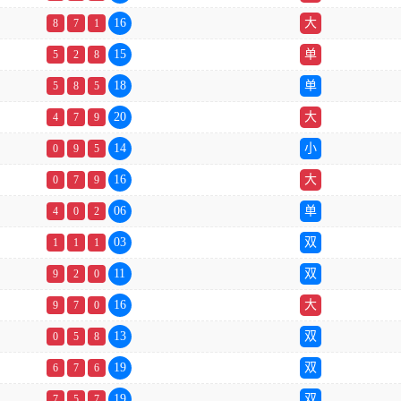
16
大
8
7
1
15
单
5
2
8
18
单
5
8
5
20
大
4
7
9
14
小
0
9
5
16
大
0
7
9
06
单
4
0
2
03
双
1
1
1
11
双
9
2
0
16
大
9
7
0
13
双
0
5
8
19
双
6
7
6
19
双
7
5
7