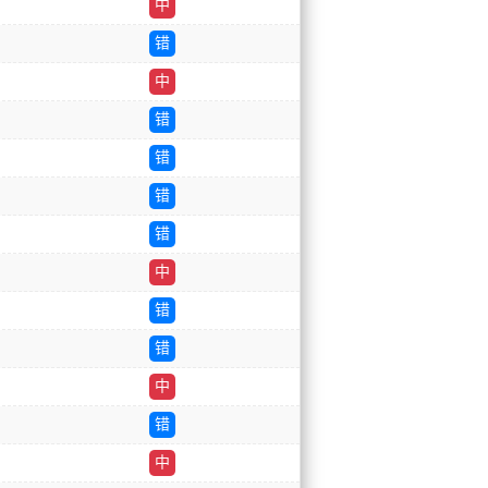
中
错
中
错
错
错
错
中
错
错
中
错
中