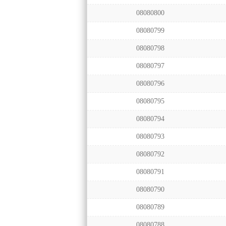
08080800
08080799
08080798
08080797
08080796
08080795
08080794
08080793
08080792
08080791
08080790
08080789
08080788