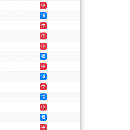
中
错
中
中
中
错
中
错
中
错
中
错
中