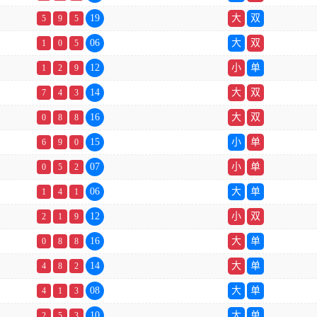
19
大
双
5
9
5
06
大
双
1
0
5
12
小
单
1
2
9
14
大
双
7
4
3
16
大
双
0
8
8
15
小
单
6
9
0
07
小
单
0
5
2
06
大
单
1
4
1
12
小
双
2
1
9
16
大
单
0
8
8
14
大
单
4
8
2
08
大
单
4
1
3
10
大
单
2
5
3