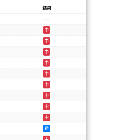
结果
---
中
中
中
中
中
中
中
中
中
错
中