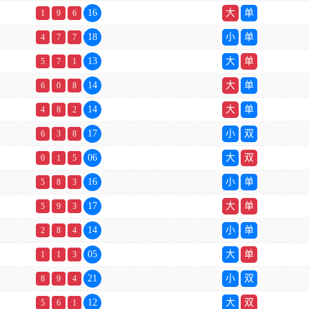
16
大
单
1
9
6
18
小
单
4
7
7
13
大
单
5
7
1
14
大
单
6
0
8
14
大
单
4
8
2
17
小
双
6
3
8
06
大
双
0
1
5
16
小
单
5
8
3
17
大
单
5
9
3
14
小
单
2
8
4
05
大
单
1
1
3
21
小
双
8
9
4
12
大
双
5
6
1