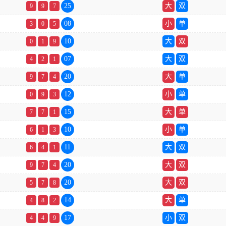
25
大
双
9
9
7
08
小
单
3
0
5
10
大
双
0
1
9
07
大
双
4
2
1
20
大
单
9
7
4
12
小
单
0
9
3
15
大
单
7
7
1
10
小
单
6
1
3
11
大
双
6
4
1
20
大
双
9
7
4
20
大
双
5
7
8
14
大
单
4
8
2
17
小
双
4
4
9