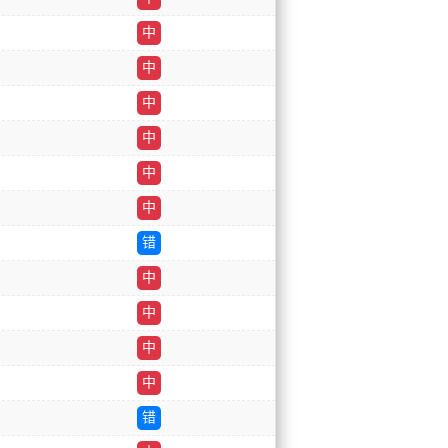
中
中
中
中
中
中
错
中
中
中
中
错