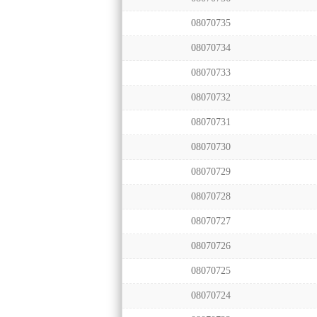
08070735
08070734
08070733
08070732
08070731
08070730
08070729
08070728
08070727
08070726
08070725
08070724