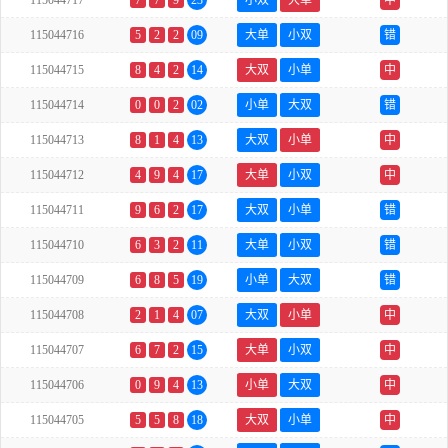
115044717
7
7
9
23
小双
大单
中
115044716
5
2
2
09
大单
小双
错
115044715
8
4
2
14
大双
小单
中
115044714
0
0
2
02
小单
大双
错
115044713
8
1
4
13
大双
小单
中
115044712
4
9
4
17
大单
小双
中
115044711
9
6
2
17
大双
小单
错
115044710
6
3
2
11
大单
小双
错
115044709
6
8
5
19
小单
大双
错
115044708
2
1
4
07
大双
小单
中
115044707
6
7
2
15
大单
小双
中
115044706
0
9
4
13
小单
大双
中
115044705
5
5
8
18
大双
小单
中