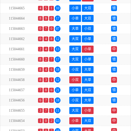
115044665
4
5
1
10
小单
大双
错
115044664
8
9
0
17
小单
大双
错
115044663
0
7
0
07
大单
小双
错
115044662
0
4
8
12
大双
小单
错
115044661
2
4
7
13
大双
小单
中
115044660
8
2
7
17
大双
小单
错
115044659
8
4
6
18
小双
大单
错
115044658
8
3
1
12
小双
大单
中
115044657
7
8
6
21
小单
大双
错
115044656
6
7
5
18
小双
大单
错
115044655
3
7
1
11
大双
小单
中
115044654
1
0
2
03
小单
大双
中