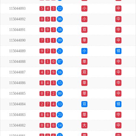
115044093
5
4
3
12
小
中
115044092
0
5
1
06
小
中
115044091
6
9
3
18
双
中
115044090
7
1
1
09
单
中
115044089
9
7
5
21
小
错
115044088
6
1
0
07
单
中
115044087
4
3
9
16
双
中
115044086
8
4
3
15
单
中
115044085
0
7
2
09
单
中
115044084
2
7
4
13
双
错
115044083
8
6
9
23
单
中
115044082
0
8
6
14
大
中