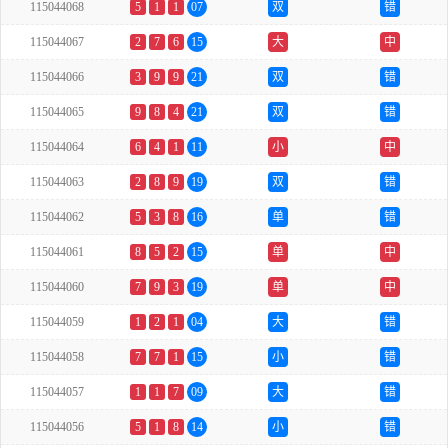
115044068
5
1
1
07
双
错
115044067
2
7
6
15
大
中
115044066
3
9
9
21
双
错
115044065
9
8
4
21
双
错
115044064
6
4
1
11
小
中
115044063
2
8
9
19
双
错
115044062
5
3
8
16
单
错
115044061
8
5
2
15
单
中
115044060
7
9
3
19
单
中
115044059
1
2
1
04
大
错
115044058
7
7
1
15
小
错
115044057
1
1
7
09
大
错
115044056
5
1
8
14
小
错