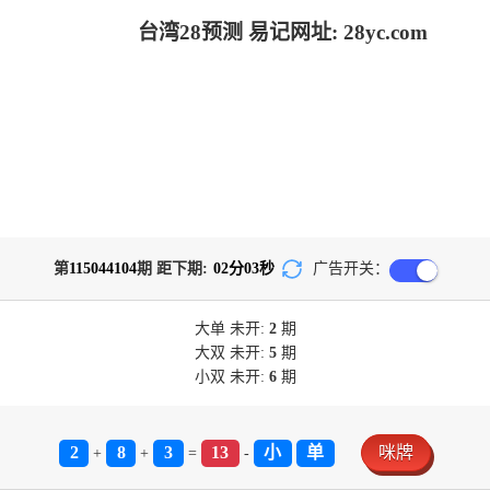
台湾28预测 易记网址: 28yc.com
第
115044104
期 距下期:
02
分
03
秒
广告开关：
大单
未开:
2
期
大双
未开:
5
期
小双
未开:
6
期
2
8
3
13
小
单
咪牌
+
+
=
-