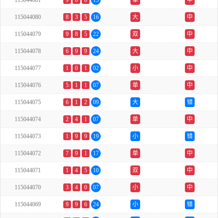
115044081
9
0
6
15
单
中
115044080
8
3
5
16
大
中
115044079
9
8
5
22
双
中
115044078
6
9
9
24
大
中
115044077
1
0
1
02
小
中
115044076
5
1
1
07
单
中
115044075
6
1
2
09
大
错
115044074
2
4
1
07
单
中
115044073
1
9
9
19
小
错
115044072
7
9
1
17
单
中
115044071
1
4
5
10
双
中
115044070
3
4
0
07
小
中
115044069
9
9
6
24
小
错