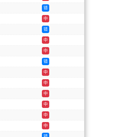
错
中
错
中
中
错
中
中
中
中
中
中
错