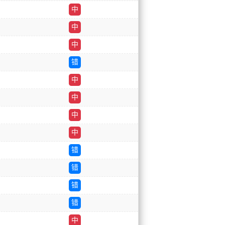
中
中
中
错
中
中
中
中
错
错
错
错
中