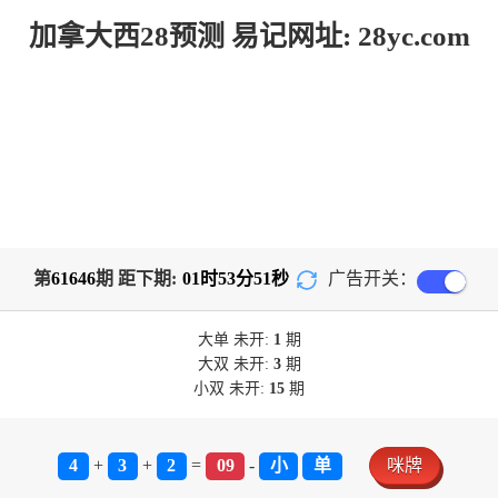
加拿大西28预测 易记网址: 28yc.com
第
61646
期 距下期:
01
时
53
分
51
秒
广告开关：
大单
未开:
1
期
大双
未开:
3
期
小双
未开:
15
期
4
+
3
+
2
=
09
-
小
单
咪牌