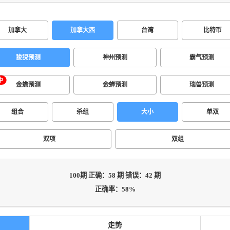
加拿大
加拿大西
台湾
比特币
狻猊预测
神州预测
霸气预测
金蟾预测
金蝉预测
瑞兽预测
组合
杀组
大小
单双
双项
双组
100期 正确：58 期 错误：42 期
正确率：58%
走势