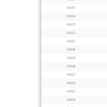
61635
61634
61633
61632
61631
61630
61629
61628
61627
61626
61625
61624