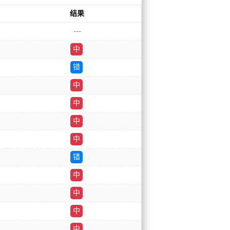
结果
---
中
错
中
中
中
中
错
中
中
中
中