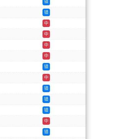
错
错
中
中
中
中
错
中
错
错
错
中
错