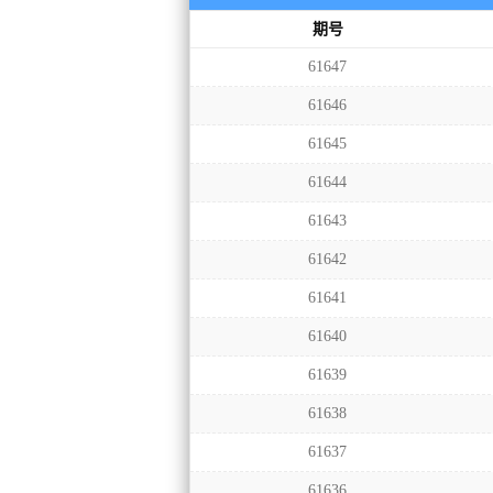
期号
61647
61646
61645
61644
61643
61642
61641
61640
61639
61638
61637
61636