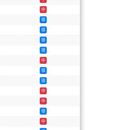
中
错
错
错
错
中
错
错
中
中
错
中