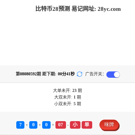
比特币28预测 易记网址: 28yc.com
第
08080592
期 距下期:
00
分
40
秒
广告开关：
大单
未开:
23
期
大双
未开:
1
期
小双
未开:
5
期
7
0
0
07
小
单
咪牌
+
+
=
-