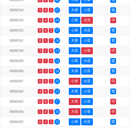
08080505
0
2
0
02
大双
小单
错
08080504
5
0
2
07
大单
小双
错
08080503
1
4
9
14
小单
大双
中
08080502
8
6
3
17
小单
大双
错
08080501
8
1
7
16
大单
小双
错
08080500
3
2
8
13
大双
小单
中
08080499
1
7
4
12
小单
大双
错
08080498
3
3
8
14
大单
小双
错
08080497
0
9
2
11
小单
大双
中
08080496
4
4
5
13
大单
小双
错
08080495
6
6
5
17
大单
小双
中
08080494
1
8
7
16
大双
小单
中
08080493
8
2
5
15
小单
大双
错