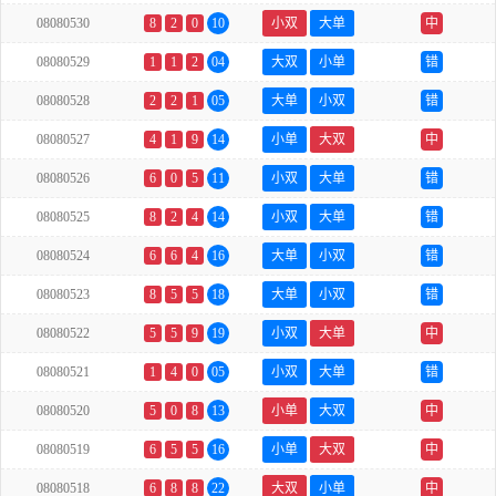
08080530
8
2
0
10
小双
大单
中
08080529
1
1
2
04
大双
小单
错
08080528
2
2
1
05
大单
小双
错
08080527
4
1
9
14
小单
大双
中
08080526
6
0
5
11
小双
大单
错
08080525
8
2
4
14
小双
大单
错
08080524
6
6
4
16
大单
小双
错
08080523
8
5
5
18
大单
小双
错
08080522
5
5
9
19
小双
大单
中
08080521
1
4
0
05
小双
大单
错
08080520
5
0
8
13
小单
大双
中
08080519
6
5
5
16
小单
大双
中
08080518
6
8
8
22
大双
小单
中