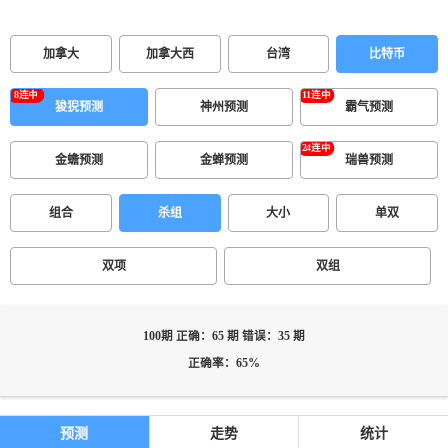
加拿大
加拿大西
台湾
比特币
狻猊预测
神州预测
霸气预测
金蟾预测
金蝉预测
瑞兽预测
组合
杀组
大小
单双
双项
双组
100期 正确：65 期 错误：35 期
正确率：65%
预测
走势
统计