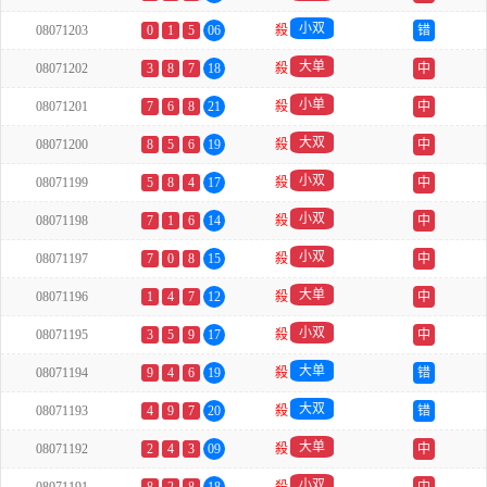
小双
08071203
0
1
5
06
殺
错
大单
08071202
3
8
7
18
殺
中
小单
08071201
7
6
8
21
殺
中
大双
08071200
8
5
6
19
殺
中
小双
08071199
5
8
4
17
殺
中
小双
08071198
7
1
6
14
殺
中
小双
08071197
7
0
8
15
殺
中
大单
08071196
1
4
7
12
殺
中
小双
08071195
3
5
9
17
殺
中
大单
08071194
9
4
6
19
殺
错
大双
08071193
4
9
7
20
殺
错
大单
08071192
2
4
3
09
殺
中
小双