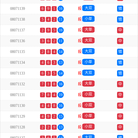
大双
08071139
6
9
1
16
殺
错
小单
08071138
5
4
2
11
殺
错
大单
08071137
2
9
5
16
殺
中
大双
08071136
3
6
2
11
殺
中
大双
08071135
2
8
4
14
殺
错
小单
08071134
4
6
3
13
殺
错
大双
08071133
6
3
5
14
殺
错
大单
08071132
7
1
8
16
殺
中
小双
08071131
7
8
4
19
殺
中
小双
08071130
4
4
8
16
殺
中
小单
08071129
4
9
2
15
殺
中
小双
08071128
2
2
9
13
殺
中
大双