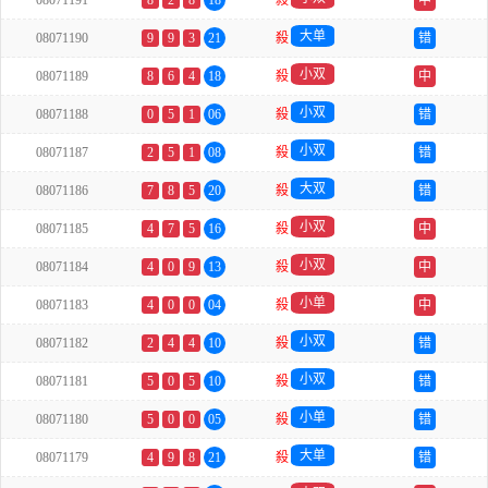
08071191
8
2
8
18
殺
中
大单
08071190
9
9
3
21
殺
错
小双
08071189
8
6
4
18
殺
中
小双
08071188
0
5
1
06
殺
错
小双
08071187
2
5
1
08
殺
错
大双
08071186
7
8
5
20
殺
错
小双
08071185
4
7
5
16
殺
中
小双
08071184
4
0
9
13
殺
中
小单
08071183
4
0
0
04
殺
中
小双
08071182
2
4
4
10
殺
错
小双
08071181
5
0
5
10
殺
错
小单
08071180
5
0
0
05
殺
错
大单
08071179
4
9
8
21
殺
错